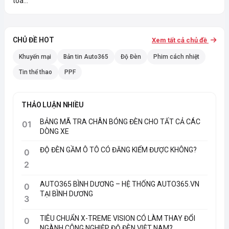
toà...
CHỦ ĐỀ HOT
Xem tất cả chủ đề
Khuyến mại
Bản tin Auto365
Độ Đèn
Phim cách nhiệt
Tin thể thao
PPF
THẢO LUẬN NHIỀU
BẢNG MÃ TRA CHÂN BÓNG ĐÈN CHO TẤT CẢ CÁC
01
DÒNG XE
ĐỘ ĐÈN GẦM Ô TÔ CÓ ĐĂNG KIỂM ĐƯỢC KHÔNG?
0
2
AUTO365 BÌNH DƯƠNG – HỆ THỐNG AUTO365.VN
0
TẠI BÌNH DƯƠNG
3
TIÊU CHUẨN X-TREME VISION CÓ LÀM THAY ĐỔI
0
NGÀNH CÔNG NGHIỆP ĐỘ ĐÈN VIỆT NAM?