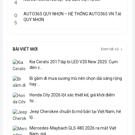
4
AUTO365 QUY NHƠN – HỆ THỐNG AUTO365.VN TẠI
0
QUY NHƠN
5
BÀI VIẾT MỚI
Xem tất cả
Kia Cerato 2017 lắp bi LED V20 New 2025: Cụm
đèn c...
Bi gầm đi mưa sương mù nên chọn dải sáng rộng
hay ...
Honda City 2026 lột xác thiết kế, giá khởi điểm
từ...
Jeep Cherokee chuẩn bị mở bán tại Việt Nam, hé
lộ ...
Mercedes-Maybach GLS 480 2026 ra mắt Việt
Nam, giá...