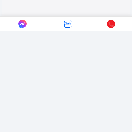
LIÊN HỆ AUTO365
Địa chỉ:
4/4/1/7 Đường Số 3, Phường Hiệp Bình, TP. Hồ Chí Minh.
Hotline:
0365365911
-
0365365365
Email:
marketing@365group.com.vn
Website:
auto365.vn
Thời gian làm việc:
(8:30 - 17:30)