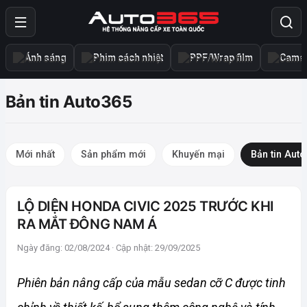
Ánh sáng
Phim cách nhiệt
PPF/Wrap film
Camer
Bản tin Auto365
Mới nhất
Sản phẩm mới
Khuyến mại
Bản tin Aut
LỘ DIỆN HONDA CIVIC 2025 TRƯỚC KHI
RA MẮT ĐÔNG NAM Á
Ngày đăng: 02/08/2024 · Cập nhật: 29/09/2025
Phiên bản nâng cấp của mẫu sedan cỡ C được tinh 