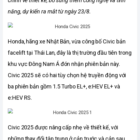
chỉnh về thiết kế, bổ sung thêm công nghệ và tính 
năng, dự kiến ra mắt từ ngày 23/8.
Honda, hãng xe Nhật Bản, vừa công bố Civic bản 
facelift tại Thái Lan, đây là thị trường đầu tiên trong 
khu vực Đông Nam Á đón nhận phiên bản này. 
Civic 2025 sẽ có hai tùy chọn hệ truyền động với 
ba phiên bản gồm 1.5 Turbo EL+, e:HEV EL+ và 
e:HEV RS. 
Civic 2025 được nâng cấp nhẹ về thiết kế, với 
những thay đổi tập trung ở cản trước và cản sau, 