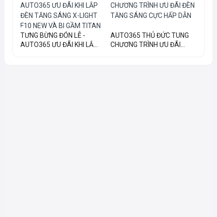
TƯNG BỪNG ĐÓN LỄ -
AUTO365 THỦ ĐỨC TUNG
AUTO365 ƯU ĐÃI KHI LẮ...
CHƯƠNG TRÌNH ƯU ĐÃI...