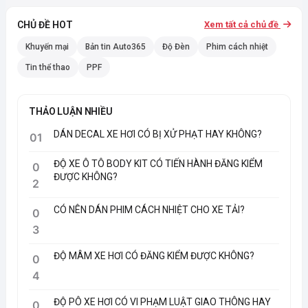
CHỦ ĐỀ HOT
Xem tất cả chủ đề
Khuyến mại
Bản tin Auto365
Độ Đèn
Phim cách nhiệt
Tin thể thao
PPF
THẢO LUẬN NHIỀU
DÁN DECAL XE HƠI CÓ BỊ XỬ PHẠT HAY KHÔNG?
01
ĐỘ XE Ô TÔ BODY KIT CÓ TIẾN HÀNH ĐĂNG KIỂM
0
ĐƯỢC KHÔNG?
2
CÓ NÊN DÁN PHIM CÁCH NHIỆT CHO XE TẢI?
0
3
ĐỘ MÂM XE HƠI CÓ ĐĂNG KIỂM ĐƯỢC KHÔNG?
0
4
ĐỘ PÔ XE HƠI CÓ VI PHẠM LUẬT GIAO THÔNG HAY
0