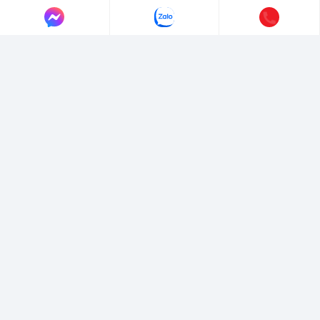
LIÊN HỆ AUTO365
Địa chỉ:
4/4/1/7 Đường Số 3, Phường Hiệp Bình, TP. Hồ Chí Minh.
Hotline:
0365365911
-
0365365365
Email:
marketing@365group.com.vn
Website:
auto365.vn
Thời gian làm việc:
(8:30 - 17:30)
VỀ CHÚNG TÔI