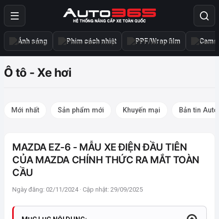
Ánh sáng
Phim cách nhiệt
PPF/Wrap film
Camer
Ô tô - Xe hơi
Mới nhất
Sản phẩm mới
Khuyến mại
Bản tin Aut
MAZDA EZ-6 - MẪU XE ĐIỆN ĐẦU TIÊN
CỦA MAZDA CHÍNH THỨC RA MẮT TOÀN
CẦU
Ngày đăng: 02/11/2024 · Cập nhật: 29/09/2025