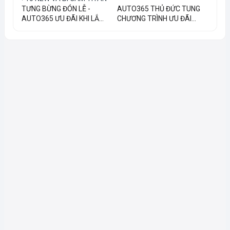
TƯNG BỪNG ĐÓN LỄ -
AUTO365 THỦ ĐỨC TUNG
AUTO365 ƯU ĐÃI KHI LẮ...
CHƯƠNG TRÌNH ƯU ĐÃI...