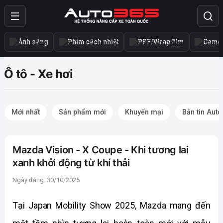
Ánh sáng
Phim cách nhiệt
PPF/Wrap film
Camer
Ô tô - Xe hơi
Mới nhất
Sản phẩm mới
Khuyến mại
Bản tin Aut
Mazda Vision - X Coupe - Khi tương lai
xanh khởi động từ khí thải
Ngày đăng: 30/10/2025
Tại Japan Mobility Show 2025, Mazda mang đến 