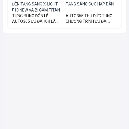
TƯNG BỪNG ĐÓN LỄ -
AUTO365 THỦ ĐỨC TUNG
AUTO365 ƯU ĐÃI KHI LẮ...
CHƯƠNG TRÌNH ƯU ĐÃI...