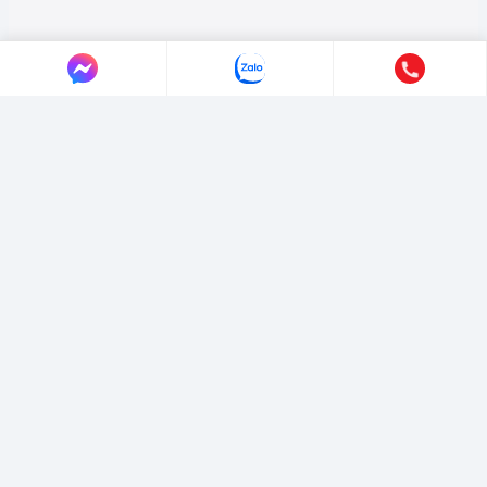
LIÊN HỆ AUTO365
Địa chỉ:
4/4/1/7 Đường Số 3, Phường Hiệp Bình, TP. Hồ Chí Minh.
Hotline:
0365365911
-
0365365365
Email:
marketing@365group.com.vn
Website:
auto365.vn
Thời gian làm việc:
(8:30 - 17:30)