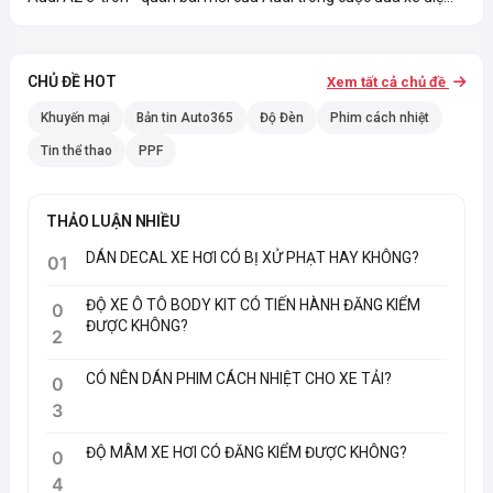
CHỦ ĐỀ HOT
Xem tất cả chủ đề
Khuyến mại
Bản tin Auto365
Độ Đèn
Phim cách nhiệt
Tin thể thao
PPF
THẢO LUẬN NHIỀU
DÁN DECAL XE HƠI CÓ BỊ XỬ PHẠT HAY KHÔNG?
01
ĐỘ XE Ô TÔ BODY KIT CÓ TIẾN HÀNH ĐĂNG KIỂM
0
ĐƯỢC KHÔNG?
2
CÓ NÊN DÁN PHIM CÁCH NHIỆT CHO XE TẢI?
0
3
ĐỘ MÂM XE HƠI CÓ ĐĂNG KIỂM ĐƯỢC KHÔNG?
0
4