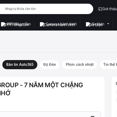
Giới thiệ
PPF/Wrap film
Camera hành trình
Xe Điện
Bản tin Auto365
Độ Đèn
Phim cách nhiệt
Tin thể 
 GROUP - 7 NĂM MỘT CHẶNG
NHỚ