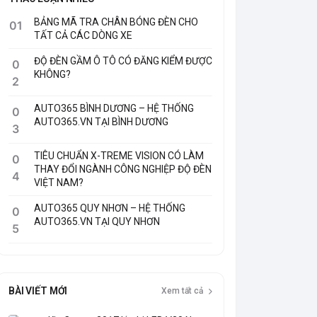
BẢNG MÃ TRA CHÂN BÓNG ĐÈN CHO
01
TẤT CẢ CÁC DÒNG XE
ĐỘ ĐÈN GẦM Ô TÔ CÓ ĐĂNG KIỂM ĐƯỢC
0
KHÔNG?
2
AUTO365 BÌNH DƯƠNG – HỆ THỐNG
0
AUTO365.VN TẠI BÌNH DƯƠNG
3
TIÊU CHUẨN X-TREME VISION CÓ LÀM
0
THAY ĐỔI NGÀNH CÔNG NGHIỆP ĐỘ ĐÈN
4
VIỆT NAM?
AUTO365 QUY NHƠN – HỆ THỐNG
0
AUTO365.VN TẠI QUY NHƠN
5
BÀI VIẾT MỚI
Xem tất cả