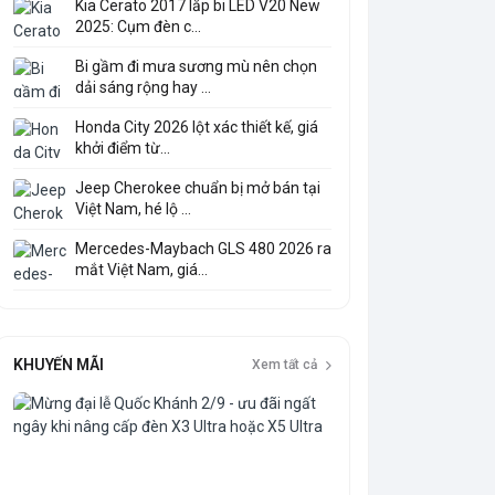
Kia Cerato 2017 lắp bi LED V20 New
2025: Cụm đèn c...
Bi gầm đi mưa sương mù nên chọn
dải sáng rộng hay ...
Honda City 2026 lột xác thiết kế, giá
khởi điểm từ...
Jeep Cherokee chuẩn bị mở bán tại
Việt Nam, hé lộ ...
Mercedes-Maybach GLS 480 2026 ra
mắt Việt Nam, giá...
KHUYẾN MÃI
Xem tất cả