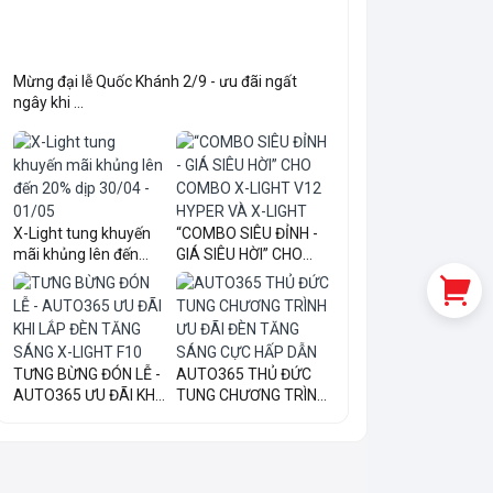
Mừng đại lễ Quốc Khánh 2/9 - ưu đãi ngất
ngây khi ...
X-Light tung khuyến
“COMBO SIÊU ĐỈNH -
mãi khủng lên đến
GIÁ SIÊU HỜI” CHO
20...
COM...
TƯNG BỪNG ĐÓN LỄ -
AUTO365 THỦ ĐỨC
AUTO365 ƯU ĐÃI KHI
TUNG CHƯƠNG TRÌNH
LẮ...
ƯU ĐÃI...