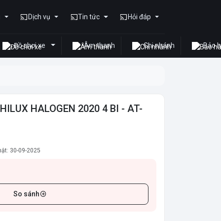
u
Dịch vụ
Tin tức
Hỏi đáp
Đồ chơi xe
Âm thanh
Chi nhánh
Bảo 
HILUX HALOGEN 2020 4 BI - AT-
ật: 30-09-2025
So sánh