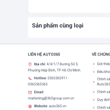
Sản phẩm cùng loại
LIÊN HỆ AUTO365
VỀ CHÚNG
Giới thi
Địa chỉ:
4/4/1/7 Đường Số 3,
Phường Hiệp Bình, TP. Hồ Chí Minh.
Điều kh
Hotline:
0365365911
-
Chính sá
0365365365
Auto36
Chính sá
Email:
marketing@365group.com.vn
Quy định
Website:
auto365.vn
Chính s