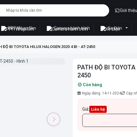
Giới thiệ
PPF/Wrap film
Camera hành trình
Xe Điện
 ĐỘ BI TOYOTA HILUX HALOGEN 2020 4 BI - AT-2450
PATH ĐỘ BI TOYOTA 
2450
Còn hàng
Ngày đăng: 14-11-2024
Cập nh
Giá:
Liên hệ