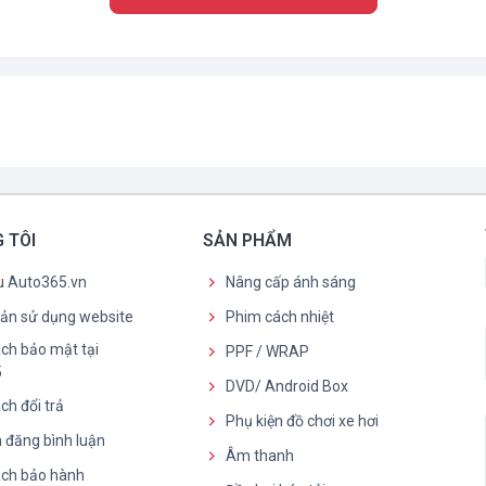
 TÔI
SẢN PHẨM
ệu Auto365.vn
Nâng cấp ánh sáng
oản sử dụng website
Phim cách nhiệt
ch bảo mật tại
PPF / WRAP
5
DVD/ Android Box
ch đổi trả
Phụ kiện đồ chơi xe hơi
 đăng bình luận
Âm thanh
ách bảo hành