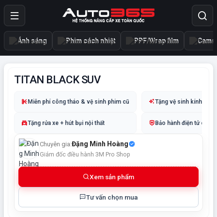
Ánh sáng
Phim cách nhiệt
PPF/Wrap film
Camer
TITAN BLACK SUV
Miễn phí công tháo & vệ sinh phim cũ
Tặng vệ sinh kính + tẩy
Tặng rửa xe + hút bụi nội thất
Bảo hành điện tử chín
Đặng Minh Hoàng
Chuyên gia:
Giám đốc điều hành 3M Pro Shop
Xem sản phẩm
Tư vấn chọn mua