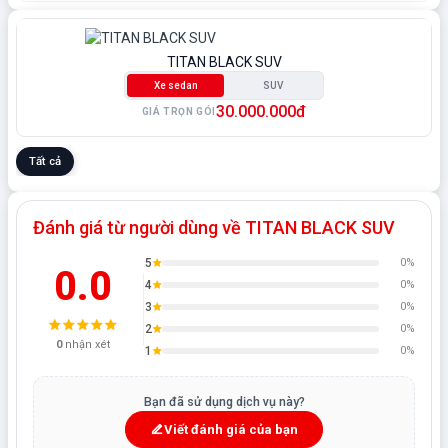
TITAN BLACK SUV
Xe sedan
SUV
30.000.000đ
GIÁ TRỌN GÓI
Tất cả
Đánh giá từ người dùng về TITAN BLACK SUV
5
0%
0.0
4
0%
3
0%
2
0%
0
nhận xét
1
0%
Bạn đã sử dụng dịch vụ này?
Viết đánh giá của bạn