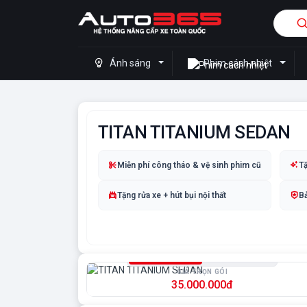
Ánh sáng
Phim cách nhiệt
TITAN TITANIUM SEDAN
Miễn phí công tháo & vệ sinh phim cũ
Tặ
Tặng rửa xe + hút bụi nội thất
Bả
TITAN TITANIUM SEDAN
Xe sedan
SUV
GIÁ TRỌN GÓI
35.000.000đ