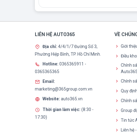
LIÊN HỆ AUTO365
VỀ CHÚNG
Giới thi
Địa chỉ:
4/4/1/7 Đường Số 3,
Phường Hiệp Bình, TP. Hồ Chí Minh.
Điều kh
Hotline:
0365365911
-
Chính sá
0365365365
Auto36
Chính sá
Email:
marketing@365group.com.vn
Quy định
Website:
auto365.vn
Chính s
Thời gian làm việc:
(8:30 -
Group đ
17:30)
Tin tức
Liên hệ 