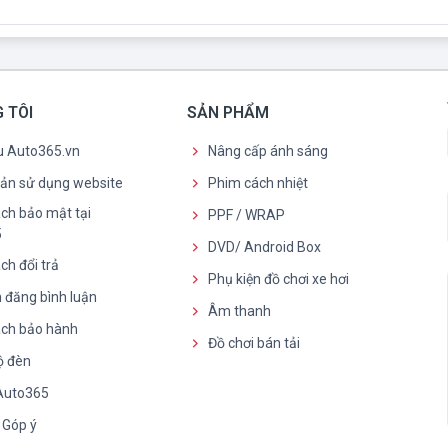
 TÔI
SẢN PHẨM
ệu Auto365.vn
Nâng cấp ánh sáng
oản sử dụng website
Phim cách nhiệt
ch bảo mật tại
PPF / WRAP
5
DVD/ Android Box
ch đổi trả
Phụ kiện đồ chơi xe hơi
 đăng bình luận
Âm thanh
ách bảo hành
Đồ chơi bán tải
ộ đèn
 Auto365
- Góp ý