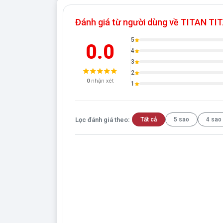
Đánh giá từ người dùng về TITAN T
5
0.0
4
3
2
0
nhận xét
1
Lọc đánh giá theo:
Tất cả
5 sao
4 sao