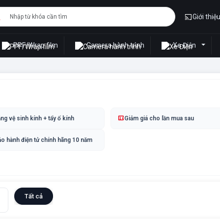
Giới thiệ
PPF/Wrap film
Camera hành trình
Xe Điện
ng vệ sinh kính + tẩy ố kính
Giảm giá cho lần mua sau
o hành điện tử chính hãng 10 năm
Tất cả