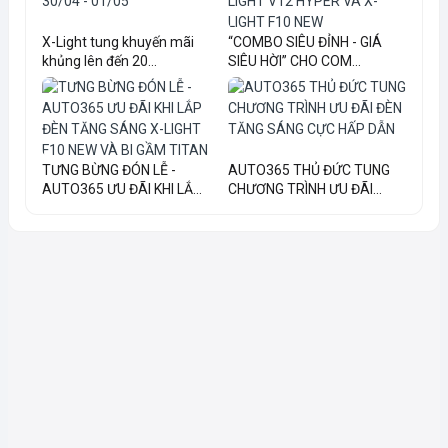
X-Light tung khuyến mãi
“COMBO SIÊU ĐỈNH - GIÁ
khủng lên đến 20...
SIÊU HỜI” CHO COM...
TƯNG BỪNG ĐÓN LỄ -
AUTO365 THỦ ĐỨC TUNG
AUTO365 ƯU ĐÃI KHI LẮ...
CHƯƠNG TRÌNH ƯU ĐÃI...