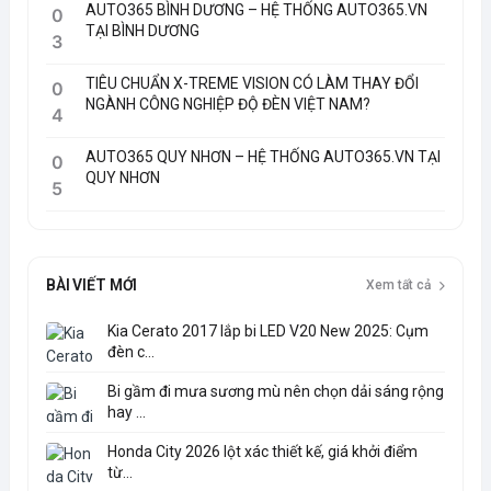
AUTO365 BÌNH DƯƠNG – HỆ THỐNG AUTO365.VN
0
TẠI BÌNH DƯƠNG
3
TIÊU CHUẨN X-TREME VISION CÓ LÀM THAY ĐỔI
0
NGÀNH CÔNG NGHIỆP ĐỘ ĐÈN VIỆT NAM?
4
AUTO365 QUY NHƠN – HỆ THỐNG AUTO365.VN TẠI
0
QUY NHƠN
5
BÀI VIẾT MỚI
Xem tất cả
Kia Cerato 2017 lắp bi LED V20 New 2025: Cụm
đèn c...
Bi gầm đi mưa sương mù nên chọn dải sáng rộng
hay ...
Honda City 2026 lột xác thiết kế, giá khởi điểm
từ...