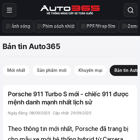
Ánh sáng
Phim cách nhiệt
PPF/Wrap film
Camer
Bản tin Auto365
Mới nhất
Sản phẩm mới
Khuyến mại
Bản tin Aut
Porsche 911 Turbo S mới - chiếc 911 được
mệnh danh mạnh nhất lịch sử
Ngày đăng: 08/09/2025 · Cập nhật: 29/09/2025
Theo thông tin mới nhất, Porsche đã trang bị 
cho mẫu xe mới hệ thống hybrid từ Carrera 