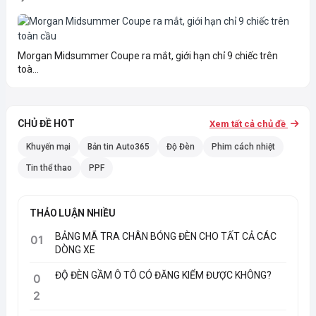
Morgan Midsummer Coupe ra mắt, giới hạn chỉ 9 chiếc trên
toà...
CHỦ ĐỀ HOT
Xem tất cả chủ đề
Khuyến mại
Bản tin Auto365
Độ Đèn
Phim cách nhiệt
Tin thể thao
PPF
THẢO LUẬN NHIỀU
BẢNG MÃ TRA CHÂN BÓNG ĐÈN CHO TẤT CẢ CÁC
01
DÒNG XE
ĐỘ ĐÈN GẦM Ô TÔ CÓ ĐĂNG KIỂM ĐƯỢC KHÔNG?
0
2