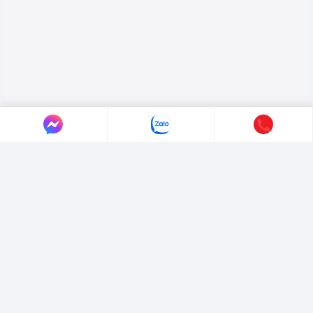
LIÊN HỆ AUTO365
Địa chỉ:
4/4/1/7 Đường Số 3, Phường Hiệp Bình, TP. Hồ Chí Minh.
Hotline:
0365365911
-
0365365365