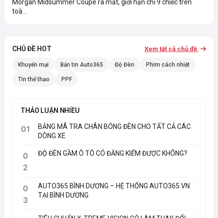
Morgan Midsummer Coupe ra mắt, giới hạn chỉ 9 chiếc trên
toà...
CHỦ ĐỀ HOT
Xem tất cả chủ đề
Khuyến mại
Bản tin Auto365
Độ Đèn
Phim cách nhiệt
Tin thể thao
PPF
THẢO LUẬN NHIỀU
BẢNG MÃ TRA CHÂN BÓNG ĐÈN CHO TẤT CẢ CÁC
01
DÒNG XE
ĐỘ ĐÈN GẦM Ô TÔ CÓ ĐĂNG KIỂM ĐƯỢC KHÔNG?
0
2
AUTO365 BÌNH DƯƠNG – HỆ THỐNG AUTO365.VN
0
TẠI BÌNH DƯƠNG
3