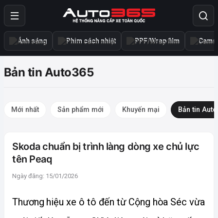
Ánh sáng
Phim cách nhiệt
PPF/Wrap film
Camer
Bản tin Auto365
Mới nhất
Sản phẩm mới
Khuyến mại
Bản tin Aut
Skoda chuẩn bị trình làng dòng xe chủ lực
tên Peaq
Ngày đăng: 15/01/2026
Thương hiệu xe ô tô đến từ Cộng hòa Séc vừa 