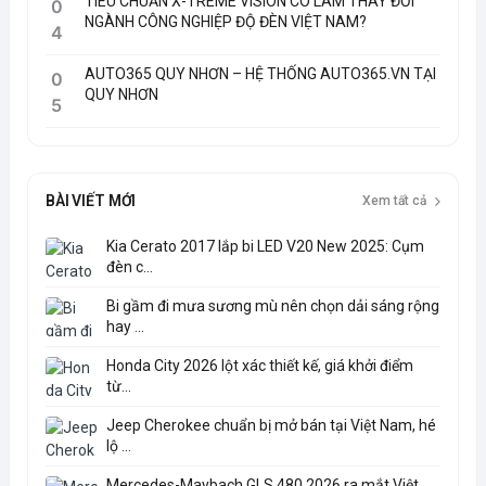
TIÊU CHUẨN X-TREME VISION CÓ LÀM THAY ĐỔI
0
NGÀNH CÔNG NGHIỆP ĐỘ ĐÈN VIỆT NAM?
4
AUTO365 QUY NHƠN – HỆ THỐNG AUTO365.VN TẠI
0
QUY NHƠN
5
BÀI VIẾT MỚI
Xem tất cả
Kia Cerato 2017 lắp bi LED V20 New 2025: Cụm
đèn c...
Bi gầm đi mưa sương mù nên chọn dải sáng rộng
hay ...
Honda City 2026 lột xác thiết kế, giá khởi điểm
từ...
Jeep Cherokee chuẩn bị mở bán tại Việt Nam, hé
lộ ...
Mercedes-Maybach GLS 480 2026 ra mắt Việt