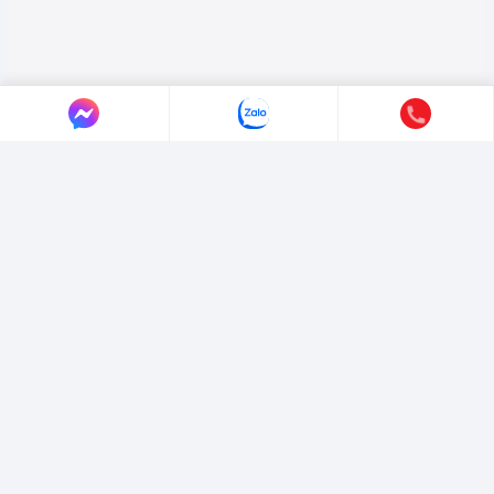
LIÊN HỆ AUTO365
Địa chỉ:
4/4/1/7 Đường Số 3, Phường Hiệp Bình, TP. Hồ Chí Minh.
Hotline:
0365365911
-
0365365365
Email:
marketing@365group.com.vn
Website:
auto365.vn