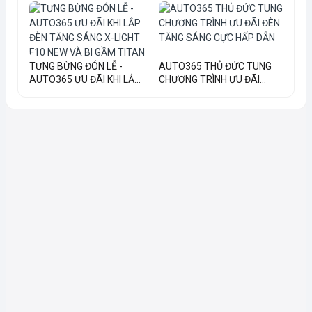
TƯNG BỪNG ĐÓN LỄ -
AUTO365 THỦ ĐỨC TUNG
AUTO365 ƯU ĐÃI KHI LẮ...
CHƯƠNG TRÌNH ƯU ĐÃI...