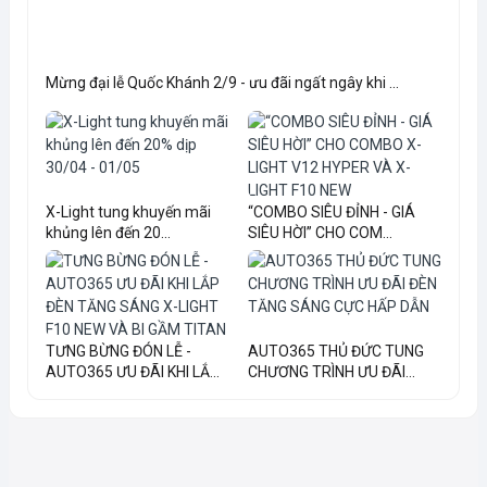
Mừng đại lễ Quốc Khánh 2/9 - ưu đãi ngất ngây khi ...
X-Light tung khuyến mãi
“COMBO SIÊU ĐỈNH - GIÁ
khủng lên đến 20...
SIÊU HỜI” CHO COM...
TƯNG BỪNG ĐÓN LỄ -
AUTO365 THỦ ĐỨC TUNG
AUTO365 ƯU ĐÃI KHI LẮ...
CHƯƠNG TRÌNH ƯU ĐÃI...