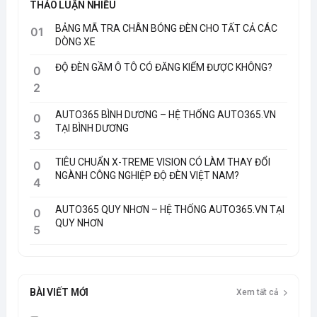
THẢO LUẬN NHIỀU
BẢNG MÃ TRA CHÂN BÓNG ĐÈN CHO TẤT CẢ CÁC
01
DÒNG XE
ĐỘ ĐÈN GẦM Ô TÔ CÓ ĐĂNG KIỂM ĐƯỢC KHÔNG?
0
2
AUTO365 BÌNH DƯƠNG – HỆ THỐNG AUTO365.VN
0
TẠI BÌNH DƯƠNG
3
TIÊU CHUẨN X-TREME VISION CÓ LÀM THAY ĐỔI
0
NGÀNH CÔNG NGHIỆP ĐỘ ĐÈN VIỆT NAM?
4
AUTO365 QUY NHƠN – HỆ THỐNG AUTO365.VN TẠI
0
QUY NHƠN
5
BÀI VIẾT MỚI
Xem tất cả