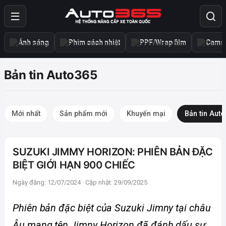
Ánh sáng
Phim cách nhiệt
PPF/Wrap film
Camer
Bản tin Auto365
Mới nhất
Sản phẩm mới
Khuyến mại
Bản tin Aut
SUZUKI JIMMY HORIZON: PHIÊN BẢN ĐẶC
BIỆT GIỚI HẠN 900 CHIẾC
Ngày đăng: 12/07/2024 · Cập nhật: 29/09/2025
Phiên bản đặc biệt của Suzuki Jimny tại châu 
Âu mang tên Jimny Horizon đã đánh dấu sự 