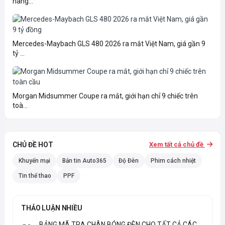
nâng...
Mercedes-Maybach GLS 480 2026 ra mắt Việt Nam, giá gần 9
tỷ ...
Morgan Midsummer Coupe ra mắt, giới hạn chỉ 9 chiếc trên
toà...
CHỦ ĐỀ HOT
Xem tất cả chủ đề
Khuyến mại
Bản tin Auto365
Độ Đèn
Phim cách nhiệt
Tin thể thao
PPF
THẢO LUẬN NHIỀU
BẢNG MÃ TRA CHÂN BÓNG ĐÈN CHO TẤT CẢ CÁC