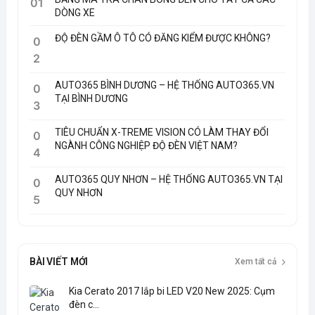
01
DÒNG XE
ĐỘ ĐÈN GẦM Ô TÔ CÓ ĐĂNG KIỂM ĐƯỢC KHÔNG?
0
2
AUTO365 BÌNH DƯƠNG – HỆ THỐNG AUTO365.VN
0
TẠI BÌNH DƯƠNG
3
TIÊU CHUẨN X-TREME VISION CÓ LÀM THAY ĐỔI
0
NGÀNH CÔNG NGHIỆP ĐỘ ĐÈN VIỆT NAM?
4
AUTO365 QUY NHƠN – HỆ THỐNG AUTO365.VN TẠI
0
QUY NHƠN
5
BÀI VIẾT MỚI
Xem tất cả
Kia Cerato 2017 lắp bi LED V20 New 2025: Cụm
đèn c...