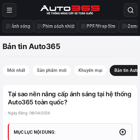
Ánh sáng
Phim cách nhiệt
PPF/Wrap film
Camer
Bản tin Auto365
Mới nhất
Sản phẩm mới
Khuyến mại
Bản tin Aut
Tại sao nên nâng cấp ánh sáng tại hệ thống
Auto365 toàn quốc?
Ngày đăng: 08/04/2026
MỤC LỤC NỘI DUNG: