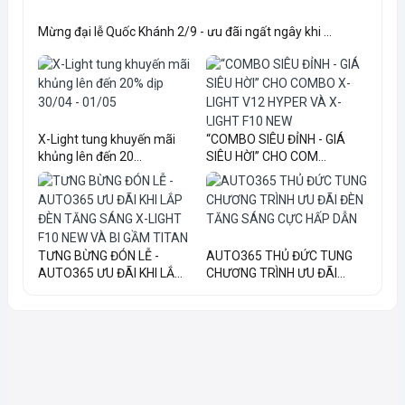
Mừng đại lễ Quốc Khánh 2/9 - ưu đãi ngất ngây khi ...
X-Light tung khuyến mãi
“COMBO SIÊU ĐỈNH - GIÁ
khủng lên đến 20...
SIÊU HỜI” CHO COM...
TƯNG BỪNG ĐÓN LỄ -
AUTO365 THỦ ĐỨC TUNG
AUTO365 ƯU ĐÃI KHI LẮ...
CHƯƠNG TRÌNH ƯU ĐÃI...