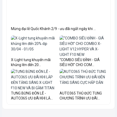
Mừng đại lễ Quốc Khánh 2/9 - ưu đãi ngất ngây khi ...
X-Light tung khuyến mãi
“COMBO SIÊU ĐỈNH - GIÁ
khủng lên đến 20...
SIÊU HỜI” CHO COM...
TƯNG BỪNG ĐÓN LỄ -
AUTO365 THỦ ĐỨC TUNG
AUTO365 ƯU ĐÃI KHI LẮ...
CHƯƠNG TRÌNH ƯU ĐÃI...