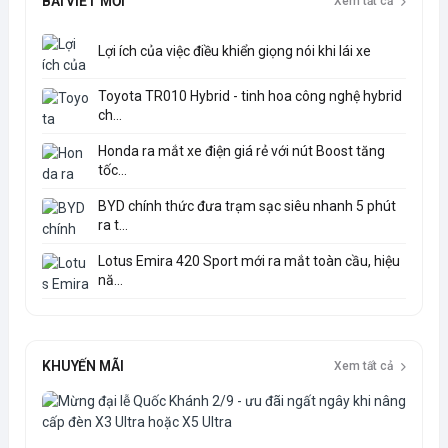
BÀI VIẾT MỚI
Xem tất cả
Lợi ích của việc điều khiển giọng nói khi lái xe
Toyota TR010 Hybrid - tinh hoa công nghệ hybrid
ch...
Honda ra mắt xe điện giá rẻ với nút Boost tăng
tốc...
BYD chính thức đưa trạm sạc siêu nhanh 5 phút
ra t...
Lotus Emira 420 Sport mới ra mắt toàn cầu, hiệu
nă...
KHUYẾN MÃI
Xem tất cả