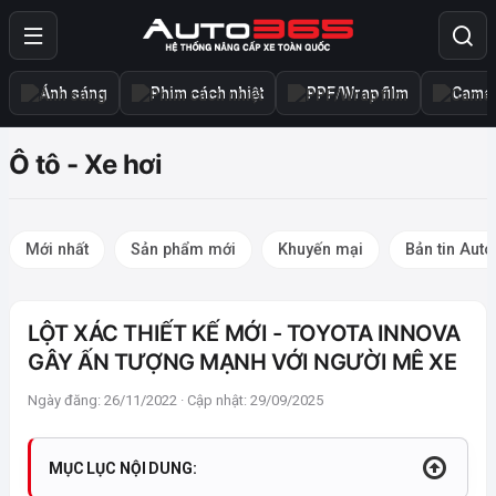
Ánh sáng
Phim cách nhiệt
PPF/Wrap film
Camer
Ô tô - Xe hơi
Mới nhất
Sản phẩm mới
Khuyến mại
Bản tin Aut
LỘT XÁC THIẾT KẾ MỚI - TOYOTA INNOVA
GÂY ẤN TƯỢNG MẠNH VỚI NGƯỜI MÊ XE
Ngày đăng: 26/11/2022 · Cập nhật: 29/09/2025
MỤC LỤC NỘI DUNG: