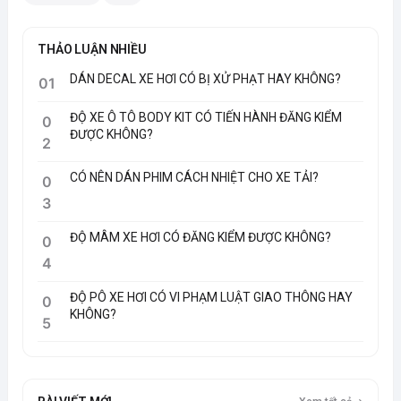
THẢO LUẬN NHIỀU
DÁN DECAL XE HƠI CÓ BỊ XỬ PHẠT HAY KHÔNG?
01
ĐỘ XE Ô TÔ BODY KIT CÓ TIẾN HÀNH ĐĂNG KIỂM
0
ĐƯỢC KHÔNG?
2
CÓ NÊN DÁN PHIM CÁCH NHIỆT CHO XE TẢI?
0
3
ĐỘ MÂM XE HƠI CÓ ĐĂNG KIỂM ĐƯỢC KHÔNG?
0
4
ĐỘ PÔ XE HƠI CÓ VI PHẠM LUẬT GIAO THÔNG HAY
0
KHÔNG?
5