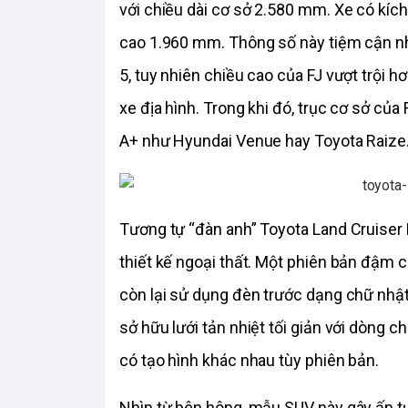
với chiều dài cơ sở 2.580 mm. Xe có kíc
cao 1.960 mm. Thông số này tiệm cận 
5, tuy nhiên chiều cao của FJ vượt trội h
xe địa hình. Trong khi đó, trục cơ sở củ
A+ như Hyundai Venue hay Toyota Raize
Tương tự “đàn anh” Toyota Land Cruiser 
thiết kế ngoại thất. Một phiên bản đậm c
còn lại sử dụng đèn trước dạng chữ nhật 
sở hữu lưới tản nhiệt tối giản với dòng ch
có tạo hình khác nhau tùy phiên bản.
Nhìn từ bên hông, mẫu SUV này gây ấn t