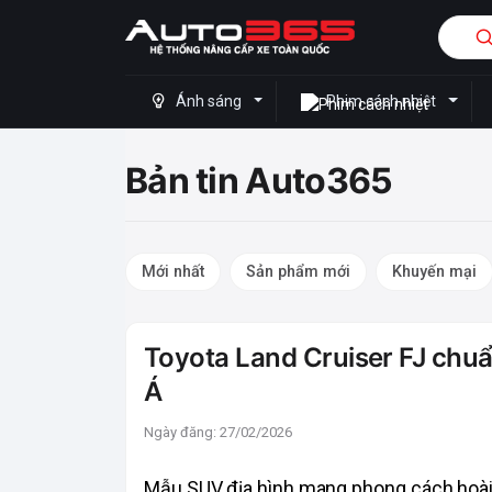
Ánh sáng
Phim cách nhiệt
Bản tin Auto365
Mới nhất
Sản phẩm mới
Khuyến mại
Toyota Land Cruiser FJ chuẩ
Á
Ngày đăng: 27/02/2026
Mẫu SUV địa hình mang phong cách hoài cổ