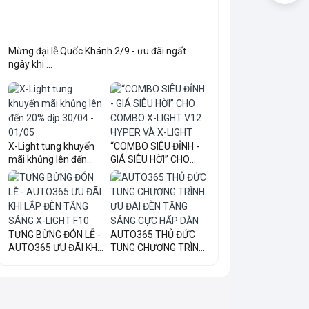
Mừng đại lễ Quốc Khánh 2/9 - ưu đãi ngất
ngây khi ...
X-Light tung khuyến
“COMBO SIÊU ĐỈNH -
mãi khủng lên đến
GIÁ SIÊU HỜI” CHO
20...
COM...
TƯNG BỪNG ĐÓN LỄ -
AUTO365 THỦ ĐỨC
AUTO365 ƯU ĐÃI KHI
TUNG CHƯƠNG TRÌNH
LẮ...
ƯU ĐÃI...