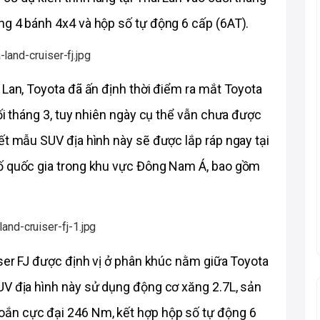
ng 4 bánh 4x4 và hộp số tự động 6 cấp (6AT).
 Lan, Toyota đã ấn định thời điểm ra mắt Toyota 
ối tháng 3, tuy nhiên ngày cụ thể vẫn chưa được 
ết mẫu SUV địa hình này sẽ được lắp ráp ngay tại 
ố quốc gia trong khu vực Đông Nam Á, bao gồm 
iser FJ được định vị ở phân khúc nằm giữa Toyota 
UV địa hình này sử dụng động cơ xăng 2.7L, sản 
ắn cực đại 246 Nm, kết hợp hộp số tự động 6 