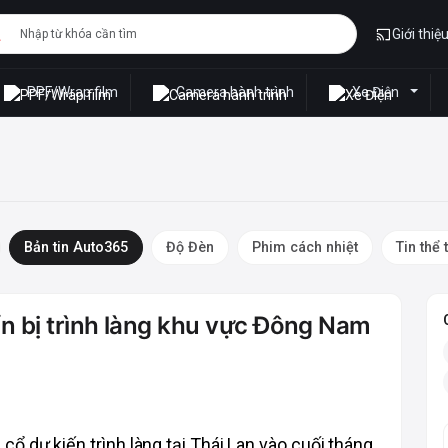
Giới thiệ
PPF/Wrap film
Camera hành trình
Xe Điện
Bản tin Auto365
Độ Đèn
Phim cách nhiệt
Tin thể 
n bị trình làng khu vực Đông Nam
 dự kiến trình làng tại Thái Lan vào cuối tháng 