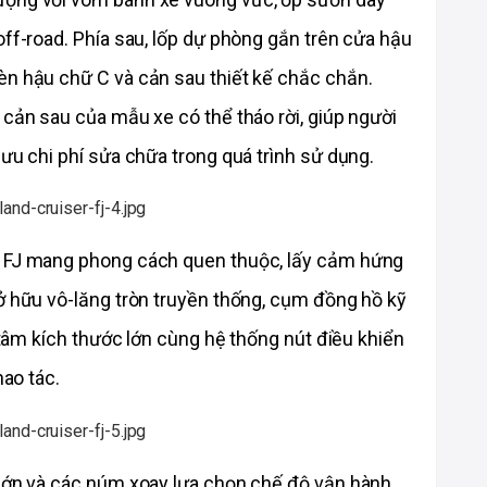
off-road. Phía sau, lốp dự phòng gắn trên cửa hậu 
èn hậu chữ C và cản sau thiết kế chắc chắn. 
 cản sau của mẫu xe có thể tháo rời, giúp người 
 ưu chi phí sửa chữa trong quá trình sử dụng.
r FJ mang phong cách quen thuộc, lấy cảm hứng 
ở hữu vô-lăng tròn truyền thống, cụm đồng hồ kỹ 
g tâm kích thước lớn cùng hệ thống nút điều khiển 
hao tác.
 lớn và các núm xoay lựa chọn chế độ vận hành 