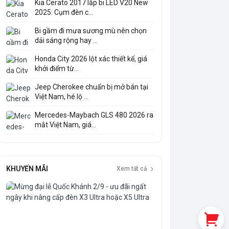
Kia Cerato 2017 lắp bi LED V20 New
2025: Cụm đèn c...
Bi gầm đi mưa sương mù nên chọn
dải sáng rộng hay ...
Honda City 2026 lột xác thiết kế, giá
khởi điểm từ...
Jeep Cherokee chuẩn bị mở bán tại
Việt Nam, hé lộ ...
Mercedes-Maybach GLS 480 2026 ra
mắt Việt Nam, giá...
KHUYẾN MÃI
Xem tất cả