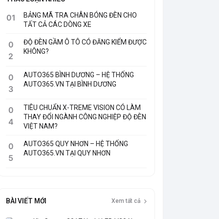
BẢNG MÃ TRA CHÂN BÓNG ĐÈN CHO
01
TẤT CẢ CÁC DÒNG XE
ĐỘ ĐÈN GẦM Ô TÔ CÓ ĐĂNG KIỂM ĐƯỢC
0
KHÔNG?
2
AUTO365 BÌNH DƯƠNG – HỆ THỐNG
0
AUTO365.VN TẠI BÌNH DƯƠNG
3
TIÊU CHUẨN X-TREME VISION CÓ LÀM
0
THAY ĐỔI NGÀNH CÔNG NGHIỆP ĐỘ ĐÈN
4
VIỆT NAM?
AUTO365 QUY NHƠN – HỆ THỐNG
0
AUTO365.VN TẠI QUY NHƠN
5
BÀI VIẾT MỚI
Xem tất cả