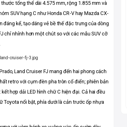
h thước tổng thể dài 4.575 mm, rộng 1.855 mm và 
nhóm SUV hạng C như Honda CR-V hay Mazda CX-
ơn đáng kể, tạo dáng vẻ bề thế đặc trưng của dòng 
a FJ chỉ nhỉnh hơn một chút so với các mẫu SUV cỡ 
.
Prado, Land Cruiser FJ mang đến hai phong cách 
hất retro với cụm đèn pha tròn cổ điển; phiên bản 
kết hợp dải LED hình chữ C hiện đại. Cả hai đều 
ữ Toyota nổi bật, phía dưới là cản trước ốp nhựa 
ượng với vòm bánh xe vuông vức, ốp sườn dày 