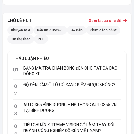
CHỦ ĐỀ HOT
Xem tất cả chủ đề
Khuyến mại
Bản tin Auto365
Độ Đèn
Phim cách nhiệt
Tin thể thao
PPF
THẢO LUẬN NHIỀU
BẢNG MÃ TRA CHÂN BÓNG ĐÈN CHO TẤT CẢ CÁC
01
DÒNG XE
ĐỘ ĐÈN GẦM Ô TÔ CÓ ĐĂNG KIỂM ĐƯỢC KHÔNG?
0
2
AUTO365 BÌNH DƯƠNG – HỆ THỐNG AUTO365.VN
0
TẠI BÌNH DƯƠNG
3
TIÊU CHUẨN X-TREME VISION CÓ LÀM THAY ĐỔI
0
NGÀNH CÔNG NGHIỆP ĐỘ ĐÈN VIỆT NAM?
4