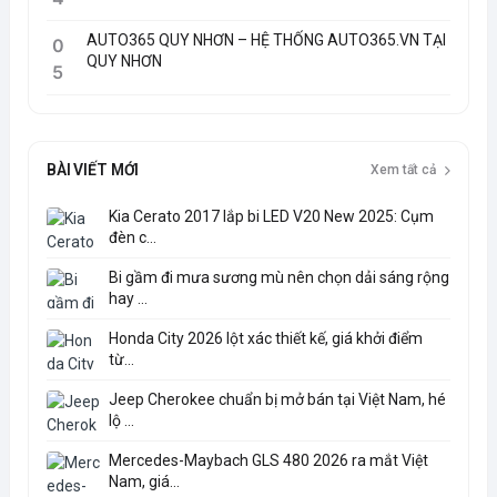
AUTO365 QUY NHƠN – HỆ THỐNG AUTO365.VN TẠI
0
QUY NHƠN
5
BÀI VIẾT MỚI
Xem tất cả
Kia Cerato 2017 lắp bi LED V20 New 2025: Cụm
đèn c...
Bi gầm đi mưa sương mù nên chọn dải sáng rộng
hay ...
Honda City 2026 lột xác thiết kế, giá khởi điểm
từ...
Jeep Cherokee chuẩn bị mở bán tại Việt Nam, hé
lộ ...
Mercedes-Maybach GLS 480 2026 ra mắt Việt
Nam, giá...