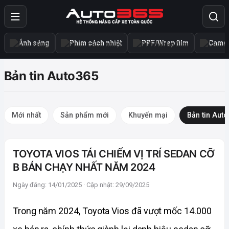
Ánh sáng
Phim cách nhiệt
PPF/Wrap film
Camer
Bản tin Auto365
Mới nhất
Sản phẩm mới
Khuyến mại
Bản tin Aut
TOYOTA VIOS TÁI CHIẾM VỊ TRÍ SEDAN CỠ
B BÁN CHẠY NHẤT NĂM 2024
Ngày đăng: 14/01/2025 · Cập nhật: 29/09/2025
Trong năm 2024, Toyota Vios đã vượt mốc 14.000 