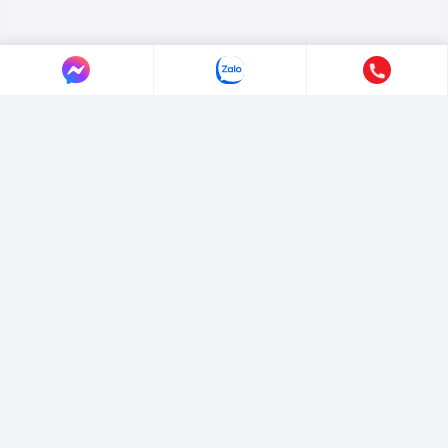
LIÊN HỆ AUTO365
Địa chỉ:
4/4/1/7 Đường Số 3, Phường Hiệp Bình, TP. Hồ Chí Minh.
Hotline:
0365365911
-
0365365365
Email:
marketing@365group.com.vn
Website:
auto365.vn
Thời gian làm việc:
(8:30 - 17:30)