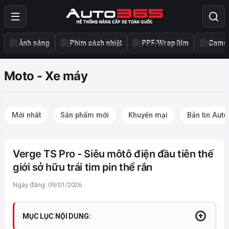
Ánh sáng
Phim cách nhiệt
PPF/Wrap film
Camer
Moto - Xe máy
Mới nhất
Sản phẩm mới
Khuyến mại
Bản tin Aut
Verge TS Pro - Siêu môtô điện đầu tiên thế
giới sở hữu trái tim pin thể rắn
Ngày đăng: 09/01/2026
MỤC LỤC NỘI DUNG: