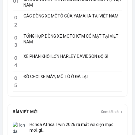
01
NAM
CÁC DÒNG XE MÔTÔ CỦA YAMAHA TẠI VIỆT NAM
0
2
TỔNG HỢP DÒNG XE MOTO KTM CÓ MẶT TẠI VIỆT
0
NAM
3
XE PHÂN KHỐI LỚN HARLEY DAVIDSON ĐỘ GÌ
0
4
ĐỒ CHƠI XE MÁY, MÔ TÔ Ở ĐÀ LẠT
0
5
BÀI VIẾT MỚI
Xem tất cả
Honda Africa Twin 2026 ra mắt với diện mạo
mới, gi...