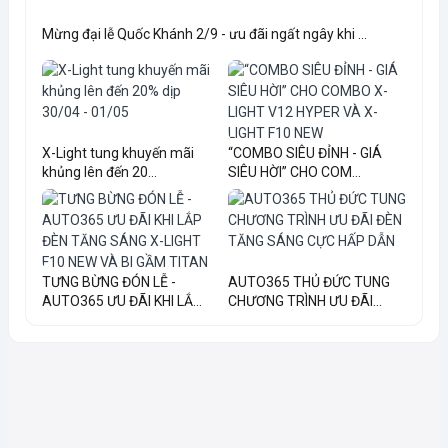
Mừng đại lễ Quốc Khánh 2/9 - ưu đãi ngất ngây khi ...
X-Light tung khuyến mãi
“COMBO SIÊU ĐỈNH - GIÁ
khủng lên đến 20...
SIÊU HỜI” CHO COM...
TƯNG BỪNG ĐÓN LỄ -
AUTO365 THỦ ĐỨC TUNG
AUTO365 ƯU ĐÃI KHI LẮ...
CHƯƠNG TRÌNH ƯU ĐÃI...