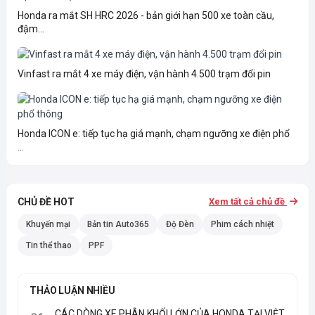
Honda ra mắt SH HRC 2026 - bản giới hạn 500 xe toàn cầu,
đậm...
Vinfast ra mắt 4 xe máy điện, vận hành 4.500 trạm đổi pin
Honda ICON e: tiếp tục hạ giá mạnh, chạm ngưỡng xe điện phổ
...
CHỦ ĐỀ HOT
Xem tất cả chủ đề
Khuyến mại
Bản tin Auto365
Độ Đèn
Phim cách nhiệt
Tin thể thao
PPF
THẢO LUẬN NHIỀU
CÁC DÒNG XE PHÂN KHỐI LỚN CỦA HONDA TẠI VIỆT