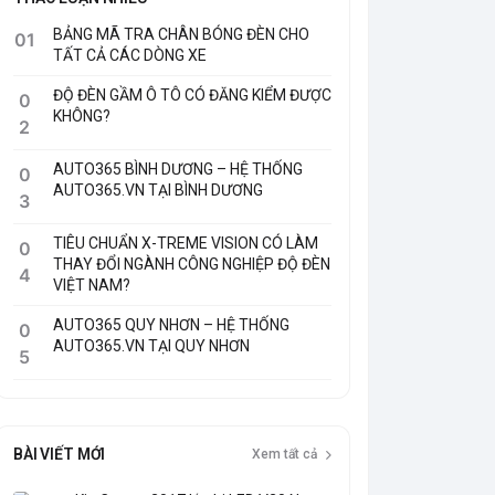
BẢNG MÃ TRA CHÂN BÓNG ĐÈN CHO
01
TẤT CẢ CÁC DÒNG XE
ĐỘ ĐÈN GẦM Ô TÔ CÓ ĐĂNG KIỂM ĐƯỢC
0
KHÔNG?
2
AUTO365 BÌNH DƯƠNG – HỆ THỐNG
0
AUTO365.VN TẠI BÌNH DƯƠNG
3
TIÊU CHUẨN X-TREME VISION CÓ LÀM
0
THAY ĐỔI NGÀNH CÔNG NGHIỆP ĐỘ ĐÈN
4
VIỆT NAM?
AUTO365 QUY NHƠN – HỆ THỐNG
0
AUTO365.VN TẠI QUY NHƠN
5
BÀI VIẾT MỚI
Xem tất cả