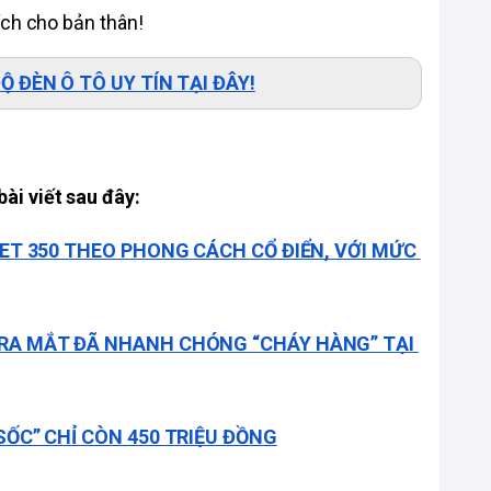
ích cho bản thân!
 ĐÈN Ô TÔ UY TÍN TẠI ĐÂY!
ài viết sau đây:
ET 350 THEO PHONG CÁCH CỔ ĐIỂN, VỚI MỨC 
RA MẮT ĐÃ NHANH CHÓNG “CHÁY HÀNG” TẠI 
SỐC” CHỈ CÒN 450 TRIỆU ĐỒNG