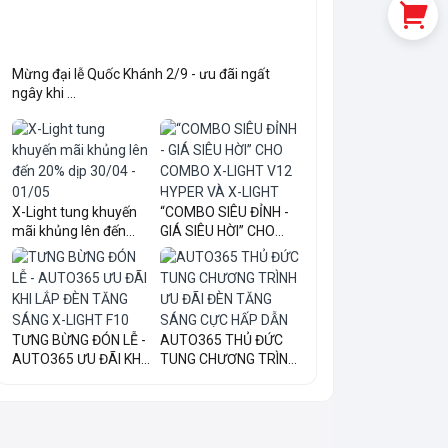
Mừng đại lễ Quốc Khánh 2/9 - ưu đãi ngất
ngây khi ...
X-Light tung khuyến
“COMBO SIÊU ĐỈNH -
mãi khủng lên đến
GIÁ SIÊU HỜI” CHO
20...
COM...
TƯNG BỪNG ĐÓN LỄ -
AUTO365 THỦ ĐỨC
AUTO365 ƯU ĐÃI KHI
TUNG CHƯƠNG TRÌNH
LẮ...
ƯU ĐÃI...