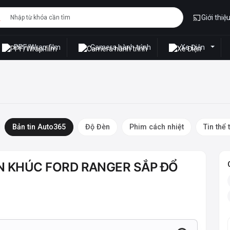
Giới thiệ
PPF/Wrap film
Camera hành trình
Xe Điện
Bản tin Auto365
Độ Đèn
Phim cách nhiệt
Tin thể 
ÂN KHÚC FORD RANGER SẮP ĐỔ