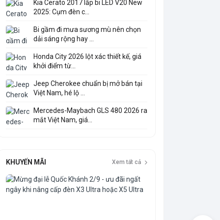
Kia Cerato 2017 lắp bi LED V20 New
2025: Cụm đèn c...
Bi gầm đi mưa sương mù nên chọn
dải sáng rộng hay ...
Honda City 2026 lột xác thiết kế, giá
khởi điểm từ...
Jeep Cherokee chuẩn bị mở bán tại
Việt Nam, hé lộ ...
Mercedes-Maybach GLS 480 2026 ra
mắt Việt Nam, giá...
KHUYẾN MÃI
Xem tất cả