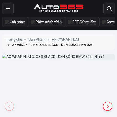
Ánh sáng
Phim cách nhiệt
PPF/Wrap film
Camer
Trang chủ
Sản Phẩm
PPF/WRAP FILM
AX WRAP FILM GLOSS BLACK - ĐEN BÓNG BMW 325