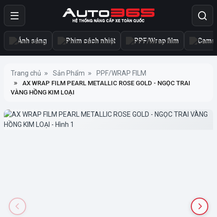
Ánh sáng
Phim cách nhiệt
PPF/Wrap film
Camer
Trang chủ
Sản Phẩm
PPF/WRAP FILM
AX WRAP FILM PEARL METALLIC ROSE GOLD - NGỌC TRAI
VÀNG HỒNG KIM LOẠI