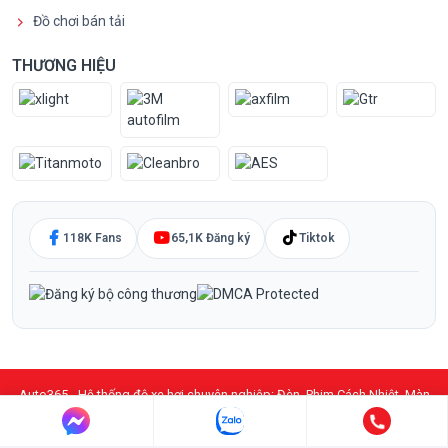
Đồ chơi bán tải
THƯƠNG HIỆU
118K Fans
65,1K Đăng ký
Tiktok
Auto365 - Hệ thống độ xe hơi chuyên nghiệp: Đèn, Phim Cách Nhiệt, Màn
Hình DVD Android, PPF