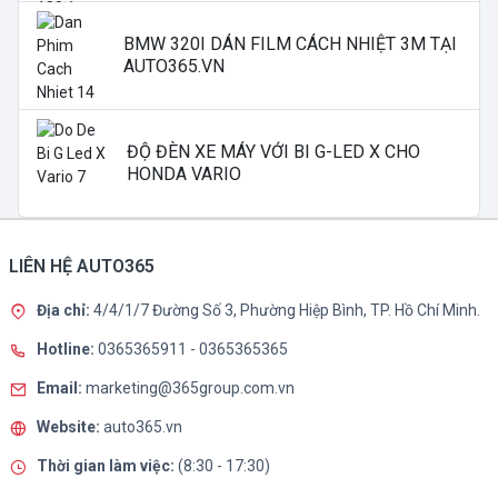
BMW 320I DÁN FILM CÁCH NHIỆT 3M TẠI
AUTO365.VN
ĐỘ ĐÈN XE MÁY VỚI BI G-LED X CHO
HONDA VARIO
LIÊN HỆ AUTO365
Địa chỉ:
4/4/1/7 Đường Số 3, Phường Hiệp Bình, TP. Hồ Chí Minh.
Hotline:
0365365911
-
0365365365
Email:
marketing@365group.com.vn
Website:
auto365.vn
Thời gian làm việc:
(8:30 - 17:30)