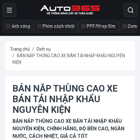
Ánh sáng
Phim cách nhiệt
PPF/Wrap film
Camer
Trang chủ
Dịch vụ
BÁN NẮP THÙNG CAO XE BÁN TẢI NHẬP KHẨU NGUYÊN
KIỆN
BÁN NẮP THÙNG CAO XE
BÁN TẢI NHẬP KHẨU
NGUYÊN KIỆN
BÁN NẮP THÙNG CAO XE BÁN TẢI NHẬP KHẨU
NGUYÊN KIỆN, CHÍNH HÃNG, ĐỘ BỀN CAO, NGĂN
NƯỚC, CÁCH NHIỆT, GIÁ CẢ TỐT