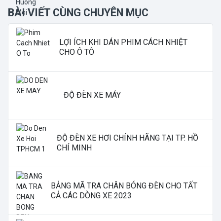
BÀI VIẾT CÙNG CHUYÊN MỤC
LỢI ÍCH KHI DÁN PHIM CÁCH NHIỆT
CHO Ô TÔ
ĐỘ ĐÈN XE MÁY
ĐỘ ĐÈN XE HƠI CHÍNH HÃNG TẠI TP. HỒ
CHÍ MINH
BẢNG MÃ TRA CHÂN BÓNG ĐÈN CHO TẤT
CẢ CÁC DÒNG XE 2023