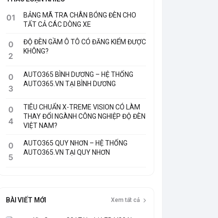
BẢNG MÃ TRA CHÂN BÓNG ĐÈN CHO
01
TẤT CẢ CÁC DÒNG XE
ĐỘ ĐÈN GẦM Ô TÔ CÓ ĐĂNG KIỂM ĐƯỢC
0
KHÔNG?
2
AUTO365 BÌNH DƯƠNG – HỆ THỐNG
0
AUTO365.VN TẠI BÌNH DƯƠNG
3
TIÊU CHUẨN X-TREME VISION CÓ LÀM
0
THAY ĐỔI NGÀNH CÔNG NGHIỆP ĐỘ ĐÈN
4
VIỆT NAM?
AUTO365 QUY NHƠN – HỆ THỐNG
0
AUTO365.VN TẠI QUY NHƠN
5
BÀI VIẾT MỚI
Xem tất cả