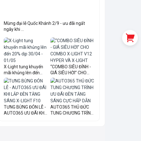
Mừng đại lễ Quốc Khánh 2/9 - ưu đãi ngất
ngây khi ...
X-Light tung khuyến
“COMBO SIÊU ĐỈNH -
mãi khủng lên đến
GIÁ SIÊU HỜI” CHO
20...
COM...
TƯNG BỪNG ĐÓN LỄ -
AUTO365 THỦ ĐỨC
AUTO365 ƯU ĐÃI KHI
TUNG CHƯƠNG TRÌNH
LẮ...
ƯU ĐÃI...