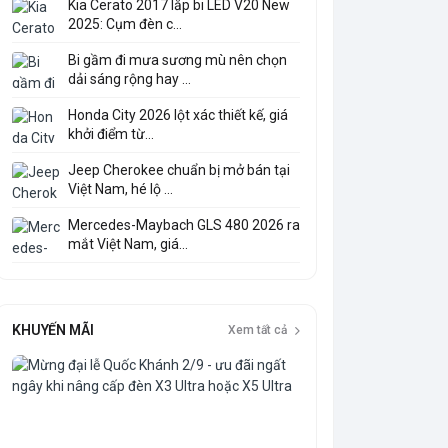
Kia Cerato 2017 lắp bi LED V20 New
2025: Cụm đèn c...
Bi gầm đi mưa sương mù nên chọn
dải sáng rộng hay ...
Honda City 2026 lột xác thiết kế, giá
khởi điểm từ...
Jeep Cherokee chuẩn bị mở bán tại
Việt Nam, hé lộ ...
Mercedes-Maybach GLS 480 2026 ra
mắt Việt Nam, giá...
KHUYẾN MÃI
Xem tất cả