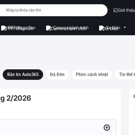
Giới thiệ
PPF/Wrap film
Camera hành trình
Xe Điện
Bản tin Auto365
Độ Đèn
Phim cách nhiệt
Tin thể 
áng 2/2026