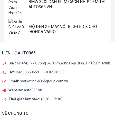
BMW 320I DÁN FILM CÁCH NHIỆT 3M TẠI
AUTO365.VN
ĐỘ ĐÈN XE MÁY VỚI BI G-LED X CHO
HONDA VARIO
LIÊN HỆ AUTO365
Địa chỉ:
4/4/1/7 Đường Số 3, Phường Hiệp Bình, TP. Hồ Chí Minh.
Hotline:
0365365911
-
0365365365
Email:
marketing@365group.com.vn
Website:
auto365.vn
Thời gian làm việc:
(8:30 - 17:30)
VỀ CHÚNG TÔI