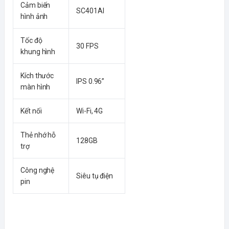
Cảm biến
SC401AI
hình ảnh
Tốc độ
30 FPS
khung hình
Kích thước
IPS 0.96”
màn hình
Kết nối
Wi-Fi, 4G
Thẻ nhớ hỗ
128GB
trợ
Công nghệ
Siêu tụ điện
pin