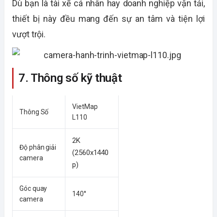
Dù bạn là tài xế cá nhân hay doanh nghiệp vận tải,
thiết bị này đều mang đến sự an tâm và tiện lợi
vượt trội.
7. Thông số kỹ thuật
VietMap
Thông Số
L110
2K
Độ phân giải
(2560x1440
camera
p)
Góc quay
140°
camera