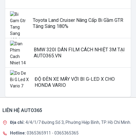
Toyota Land Cruiser Nâng Cấp Bi Gầm GTR
Tăng Sáng 180%
BMW 320I DÁN FILM CÁCH NHIỆT 3M TẠI
AUTO365.VN
ĐỘ ĐÈN XE MÁY VỚI BI G-LED X CHO
HONDA VARIO
LIÊN HỆ AUTO365
Địa chỉ:
4/4/1/7 Đường Số 3, Phường Hiệp Bình, TP. Hồ Chí Minh.
Hotline:
0365365911
-
0365365365