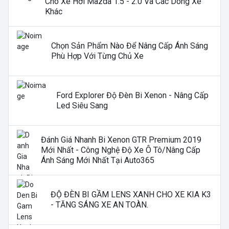
Cho Xe Hơi Mazda 1.5 - 2.0 Và Các Dòng Xe
Khác
Chọn Sản Phẩm Nào Để Nâng Cấp Ánh Sáng
Phù Hợp Với Từng Chủ Xe
Ford Explorer Độ Đèn Bi Xenon - Nâng Cấp
Led Siêu Sang
Đánh Giá Nhanh Bi Xenon GTR Premium 2019
Mới Nhất - Công Nghệ Độ Xe Ô Tô/nâng Cấp
Ánh Sáng Mới Nhất Tại Auto365
ĐỘ ĐÈN BI GẦM LENS XANH CHO XE KIA K3
- TĂNG SÁNG XE AN TOÀN.