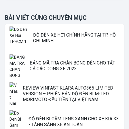
BÀI VIẾT CÙNG CHUYÊN MỤC
ĐỘ ĐÈN XE HƠI CHÍNH HÃNG TẠI TP. HỒ
CHÍ MINH
BẢNG MÃ TRA CHÂN BÓNG ĐÈN CHO TẤT
CẢ CÁC DÒNG XE 2023
REVIEW VINFAST KLARA AUTO365 LIMITED
VERSION – PHIÊN BẢN ĐỘ ĐÈN BI M-LED
MORIMOTO ĐẦU TIỀN TẠI VIỆT NAM
ĐỘ ĐÈN BI GẦM LENS XANH CHO XE KIA K3
- TĂNG SÁNG XE AN TOÀN.