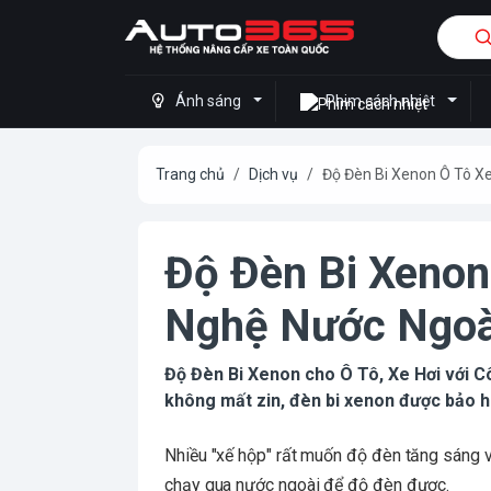
Ánh sáng
Phim cách nhiệt
Trang chủ
Dịch vụ
Độ Đèn Bi Xenon Ô Tô X
Độ Đèn Bi Xenon
Nghệ Nước Ngoà
Độ Đèn Bi Xenon cho Ô Tô, Xe Hơi với 
không mất zin, đèn bi xenon được bảo h
Nhiều "xế hộp" rất muốn độ đèn tăng sáng 
chạy qua nước ngoài để độ đèn được.