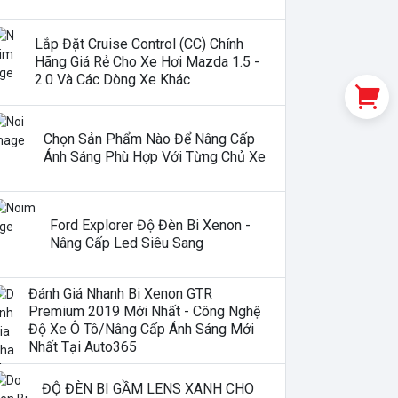
Lắp Đặt Cruise Control (CC) Chính
Hãng Giá Rẻ Cho Xe Hơi Mazda 1.5 -
2.0 Và Các Dòng Xe Khác
Chọn Sản Phẩm Nào Để Nâng Cấp
Ánh Sáng Phù Hợp Với Từng Chủ Xe
Ford Explorer Độ Đèn Bi Xenon -
Nâng Cấp Led Siêu Sang
Đánh Giá Nhanh Bi Xenon GTR
Premium 2019 Mới Nhất - Công Nghệ
Độ Xe Ô Tô/nâng Cấp Ánh Sáng Mới
Nhất Tại Auto365
ĐỘ ĐÈN BI GẦM LENS XANH CHO