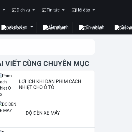
u
Dịch vụ
Tin tức
Hỏi đáp
Đồ chơi xe
Âm thanh
Chi nhánh
Bảo 
ÀI VIẾT CÙNG CHUYÊN MỤC
LỢI ÍCH KHI DÁN PHIM CÁCH
NHIỆT CHO Ô TÔ
ĐỘ ĐÈN XE MÁY