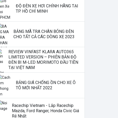
ĐỘ ĐÈN XE HƠI CHÍNH HÃNG TẠI
TP. HỒ CHÍ MINH
BẢNG MÃ TRA CHÂN BÓNG ĐÈN
CHO TẤT CẢ CÁC DÒNG XE 2023
REVIEW VINFAST KLARA AUTO365
LIMITED VERSION – PHIÊN BẢN ĐỘ
ĐÈN BI M-LED MORIMOTO ĐẦU TIỀN
TẠI VIỆT NAM
BẢNG GIÁ CHỐNG ỒN CHO XE Ô
TÔ MỚI NHẤT 2022
Racechip Vietnam - Lắp Racechip
Mazda, Ford Ranger, Honda Civic Giá
Rẻ Nhất