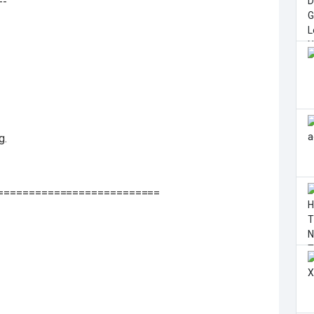
--
g.
==========================