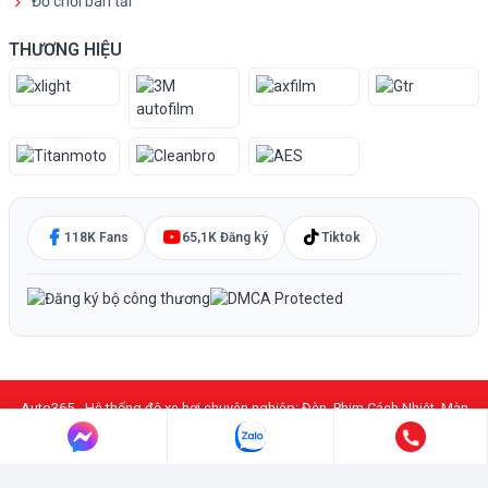
Đồ chơi bán tải
THƯƠNG HIỆU
118K Fans
65,1K Đăng ký
Tiktok
Auto365 - Hệ thống độ xe hơi chuyên nghiệp: Đèn, Phim Cách Nhiệt, Màn
Hình DVD Android, PPF