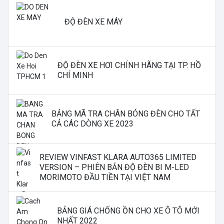
ĐỘ ĐÈN XE MÁY
ĐỘ ĐÈN XE HƠI CHÍNH HÃNG TẠI TP. HỒ
CHÍ MINH
BẢNG MÃ TRA CHÂN BÓNG ĐÈN CHO TẤT
CẢ CÁC DÒNG XE 2023
REVIEW VINFAST KLARA AUTO365 LIMITED
VERSION – PHIÊN BẢN ĐỘ ĐÈN BI M-LED
MORIMOTO ĐẦU TIỀN TẠI VIỆT NAM
BẢNG GIÁ CHỐNG ỒN CHO XE Ô TÔ MỚI
NHẤT 2022