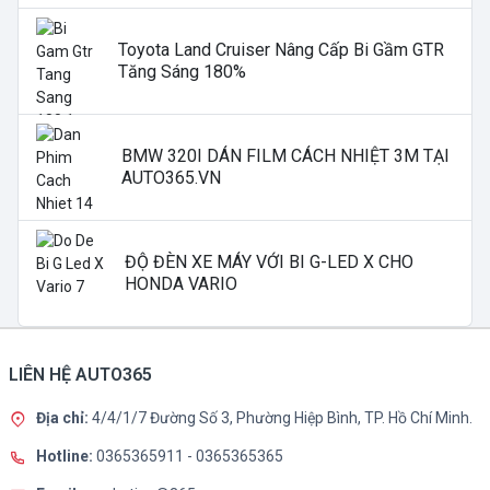
Toyota Land Cruiser Nâng Cấp Bi Gầm GTR
Tăng Sáng 180%
BMW 320I DÁN FILM CÁCH NHIỆT 3M TẠI
AUTO365.VN
ĐỘ ĐÈN XE MÁY VỚI BI G-LED X CHO
HONDA VARIO
LIÊN HỆ AUTO365
Địa chỉ:
4/4/1/7 Đường Số 3, Phường Hiệp Bình, TP. Hồ Chí Minh.
Hotline:
0365365911
-
0365365365