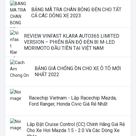
BẢNG MÃ TRA CHÂN BÓNG ĐÈN CHO TẤT
CẢ CÁC DÒNG XE 2023
REVIEW VINFAST KLARA AUTO365 LIMITED
VERSION – PHIÊN BẢN ĐỘ ĐÈN BI M-LED
MORIMOTO ĐẦU TIỀN TẠI VIỆT NAM
BẢNG GIÁ CHỐNG ỒN CHO XE Ô TÔ MỚI
NHẤT 2022
Racechip Vietnam - Lắp Racechip Mazda,
Ford Ranger, Honda Civic Giá Rẻ Nhất
Lắp Đặt Cruise Control (CC) Chính Hãng Giá Rẻ
Cho Xe Hơi Mazda 1.5 - 2.0 Và Các Dòng Xe