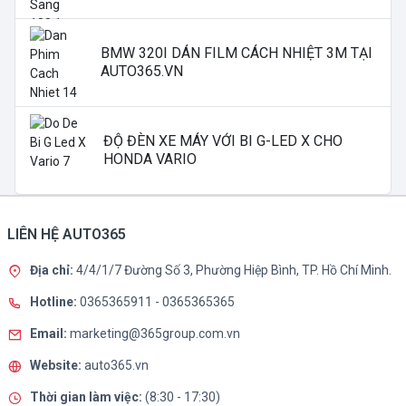
BMW 320I DÁN FILM CÁCH NHIỆT 3M TẠI
AUTO365.VN
ĐỘ ĐÈN XE MÁY VỚI BI G-LED X CHO
HONDA VARIO
LIÊN HỆ AUTO365
Địa chỉ:
4/4/1/7 Đường Số 3, Phường Hiệp Bình, TP. Hồ Chí Minh.
Hotline:
0365365911
-
0365365365
Email:
marketing@365group.com.vn
Website:
auto365.vn
Thời gian làm việc:
(8:30 - 17:30)