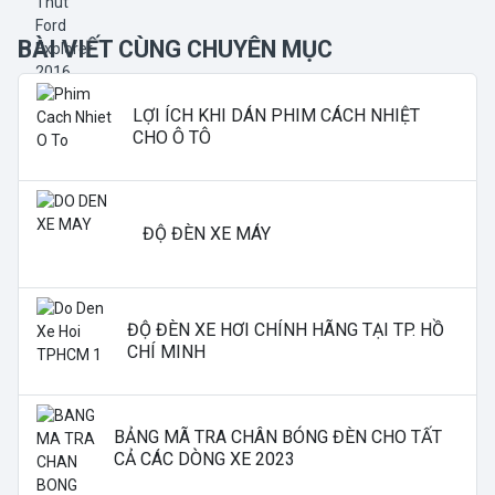
BÀI VIẾT CÙNG CHUYÊN MỤC
LỢI ÍCH KHI DÁN PHIM CÁCH NHIỆT
CHO Ô TÔ
ĐỘ ĐÈN XE MÁY
ĐỘ ĐÈN XE HƠI CHÍNH HÃNG TẠI TP. HỒ
CHÍ MINH
BẢNG MÃ TRA CHÂN BÓNG ĐÈN CHO TẤT
CẢ CÁC DÒNG XE 2023