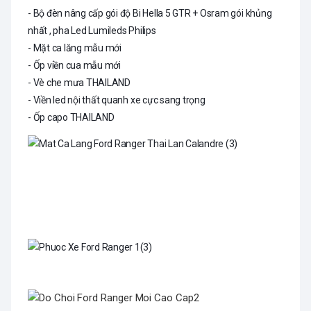
- Bộ đèn nâng cấp gói độ Bi Hella 5 GTR + Osram gói khủng
nhất , pha Led Lumileds Philips
- Mặt ca lăng mẫu mới
- Ốp viền cua mẫu mới
- Vè che mưa THAILAND
- Viền led nội thất quanh xe cực sang trọng
- Ốp capo THAILAND