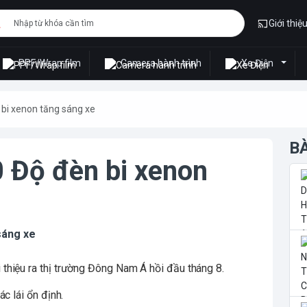
Giới thiệ
PPF/Wrap film
Camera hành trình
Xe Điện
bi xenon tăng sáng xe
B
 Độ đèn bi xenon
sáng xe
thiệu ra thị trường Đông Nam Á hồi đầu tháng 8.
c lái ổn định.