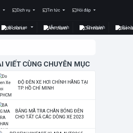
u
Dịch vụ
Tin tức
Hỏi đáp
Đồ chơi xe
Âm thanh
Chi nhánh
Bảo 
ÀI VIẾT CÙNG CHUYÊN MỤC
ĐỘ ĐÈN XE HƠI CHÍNH HÃNG TẠI
TP. HỒ CHÍ MINH
BẢNG MÃ TRA CHÂN BÓNG ĐÈN
CHO TẤT CẢ CÁC DÒNG XE 2023