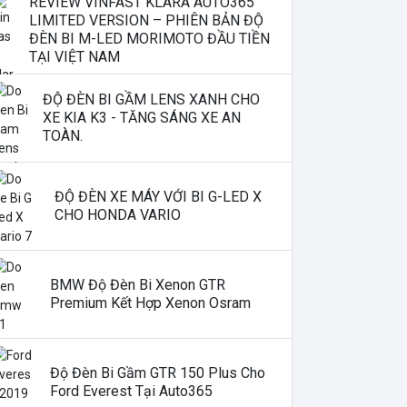
REVIEW VINFAST KLARA AUTO365
LIMITED VERSION – PHIÊN BẢN ĐỘ
ĐÈN BI M-LED MORIMOTO ĐẦU TIỀN
TẠI VIỆT NAM
ĐỘ ĐÈN BI GẦM LENS XANH CHO
XE KIA K3 - TĂNG SÁNG XE AN
TOÀN.
ĐỘ ĐÈN XE MÁY VỚI BI G-LED X
CHO HONDA VARIO
BMW Độ Đèn Bi Xenon GTR
Premium Kết Hợp Xenon Osram
Độ Đèn Bi Gầm GTR 150 Plus Cho
Ford Everest Tại Auto365