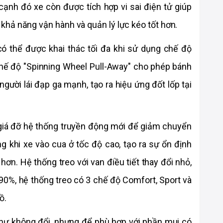
nh đó xe còn được tích hợp vi sai điện tử giúp 
hả năng vận hành và quản lý lực kéo tốt hơn.
ó thể được khai thác tối đa khi sử dụng chế độ 
hế độ "Spinning Wheel Pull-Away" cho phép bánh 
gười lái đạp ga mạnh, tạo ra hiệu ứng đốt lốp tại 
á đỡ hệ thống truyền động mới để giảm chuyển 
 khi xe vào cua ở tốc độ cao, tạo ra sự ổn định 
 hơn. Hệ thống treo với van điều tiết thay đổi nhỏ, 
0%, hệ thống treo có 3 chế độ Comfort, Sport và 
ồ.
 như không đổi, nhưng để phù hợp với phần mui có 