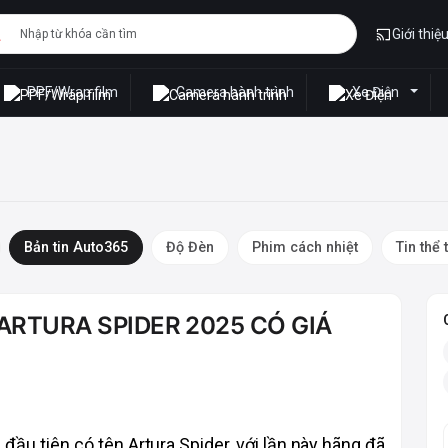
Giới thiệ
PPF/Wrap film
Camera hành trình
Xe Điện
Bản tin Auto365
Độ Đèn
Phim cách nhiệt
Tin thể 
ARTURA SPIDER 2025 CÓ GIÁ
ầu tiên có tên Artura Spider, với lần này hãng đã 