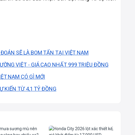
Ự ĐOÁN SẼ LÀ BOM TẤN TẠI VIỆT NAM
ƯỜNG VIỆT - GIÁ CAO NHẤT 999 TRIỆU ĐỒNG
IỆT NAM CÓ GÌ MỚI
DỰ KIẾN TỪ 4,1 TỶ ĐỒNG