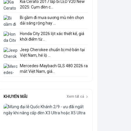
Kia Cerato 2017 lắp bi LED V20 New
2025: Cụm đèn c...
Bi gầm đi mưa sương mù nên chọn
dải sáng rộng hay ...
Honda City 2026 lột xác thiết kế, giá
khởi điểm từ...
Jeep Cherokee chuẩn bị mở bán tại
Việt Nam, hé lộ ...
Mercedes-Maybach GLS 480 2026 ra
mắt Việt Nam, giá...
KHUYẾN MÃI
Xem tất cả