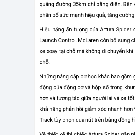
quãng đường 35km chỉ bằng điện. Bên cạ
phân bổ sức mạnh hiệu quả, tăng cường k
Hiệu năng ấn tượng của Artura Spider c
Launch Control. McLaren còn bổ sung c
xe xoay tại chỗ mà không di chuyển khi n
chỗ.
Những nâng cấp cơ học khác bao gồm gi
động của động cơ và hộp số trong khung
hơn và tương tác giữa người lái và xe tốt
khả năng phản hồi giảm xóc nhanh hơn 9
Track tùy chọn qua nút trên bảng đồng h
Về thiết kế thì chiếc Artura Spider gần