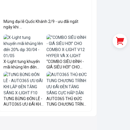
Mừng đại lễ Quốc Khánh 2/9 - ưu đãi ngất
ngây khi ...
X-Light tung khuyến
“COMBO SIÊU ĐỈNH -
mãi khủng lên đến
GIÁ SIÊU HỜI” CHO
20...
COM...
TƯNG BỪNG ĐÓN LỄ -
AUTO365 THỦ ĐỨC
AUTO365 ƯU ĐÃI KHI
TUNG CHƯƠNG TRÌNH
LẮ...
ƯU ĐÃI...