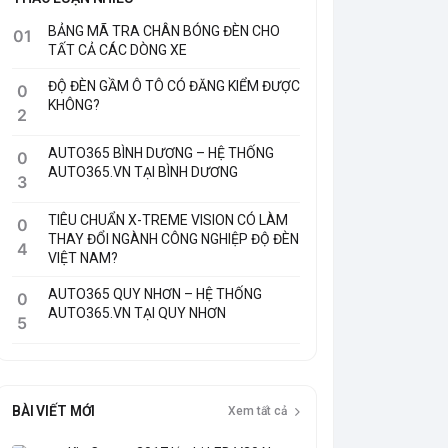
BẢNG MÃ TRA CHÂN BÓNG ĐÈN CHO
01
TẤT CẢ CÁC DÒNG XE
ĐỘ ĐÈN GẦM Ô TÔ CÓ ĐĂNG KIỂM ĐƯỢC
0
KHÔNG?
2
AUTO365 BÌNH DƯƠNG – HỆ THỐNG
0
AUTO365.VN TẠI BÌNH DƯƠNG
3
TIÊU CHUẨN X-TREME VISION CÓ LÀM
0
THAY ĐỔI NGÀNH CÔNG NGHIỆP ĐỘ ĐÈN
4
VIỆT NAM?
AUTO365 QUY NHƠN – HỆ THỐNG
0
AUTO365.VN TẠI QUY NHƠN
5
BÀI VIẾT MỚI
Xem tất cả