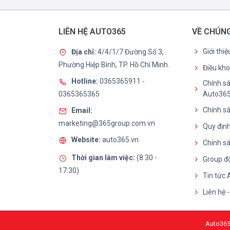
LIÊN HỆ AUTO365
VỀ CHÚNG
Giới thi
Địa chỉ:
4/4/1/7 Đường Số 3,
Phường Hiệp Bình, TP. Hồ Chí Minh.
Điều kh
Hotline:
0365365911
-
Chính sá
0365365365
Auto36
Chính sá
Email:
marketing@365group.com.vn
Quy định
Website:
auto365.vn
Chính s
Thời gian làm việc:
(8:30 -
Group đ
17:30)
Tin tức
Liên hệ 
Auto365 