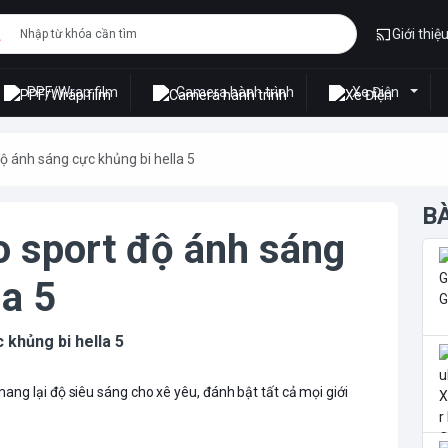
Giới thiệ
PPF/Wrap film
Camera hành trình
Xe Điện
độ ánh sáng cực khủng bi hella 5
B
o sport độ ánh sáng
la 5
 khủng bi hella 5
g lại độ siêu sáng cho xê yêu, đánh bật tất cả mọi giới