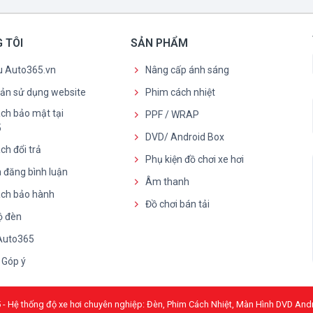
 TÔI
SẢN PHẨM
ệu Auto365.vn
Nâng cấp ánh sáng
oản sử dụng website
Phim cách nhiệt
ch bảo mật tại
PPF / WRAP
5
DVD/ Android Box
ch đổi trả
Phụ kiện đồ chơi xe hơi
 đăng bình luận
Âm thanh
ách bảo hành
Đồ chơi bán tải
ộ đèn
 Auto365
- Góp ý
- Hệ thống độ xe hơi chuyên nghiệp: Đèn, Phim Cách Nhiệt, Màn Hình DVD And