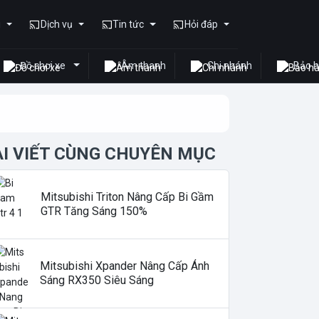
u
Dịch vụ
Tin tức
Hỏi đáp
Đồ chơi xe
Âm thanh
Chi nhánh
Bảo 
ÀI VIẾT CÙNG CHUYÊN MỤC
Mitsubishi Triton Nâng Cấp Bi Gầm
GTR Tăng Sáng 150%
Mitsubishi Xpander Nâng Cấp Ánh
Sáng RX350 Siêu Sáng