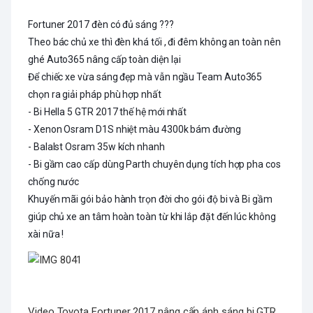
Fortuner 2017 đèn có đủ sáng ???
Theo bác chủ xe thì đèn khá tối , đi đêm không an toàn nên
ghé Auto365 nâng cấp toàn diện lại
Để chiếc xe vừa sáng đẹp mà vẫn ngầu Team Auto365
chọn ra giải pháp phù hợp nhất
- Bi Hella 5 GTR 2017 thế hệ mới nhất
- Xenon Osram D1S nhiệt màu 4300k bám đường
- Balalst Osram 35w kích nhanh
- Bi gầm cao cấp dùng Parth chuyên dụng tích hợp pha cos
chống nước
Khuyến mãi gói bảo hành trọn đời cho gói độ bi và Bi gầm
giúp chủ xe an tâm hoàn toàn từ khi lắp đặt đến lúc không
xài nữa !
Video Toyota Fortuner 2017 nâng cấp ánh sáng bi GTR