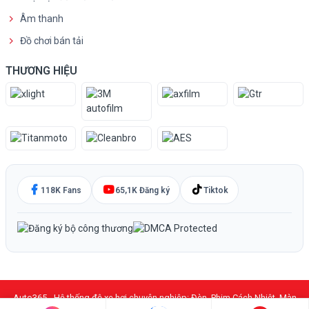
Âm thanh
Đồ chơi bán tải
THƯƠNG HIỆU
118K Fans
65,1K Đăng ký
Tiktok
Auto365 - Hệ thống độ xe hơi chuyên nghiệp: Đèn, Phim Cách Nhiệt, Màn