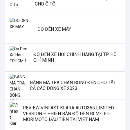
CHO Ô TÔ
ĐỘ ĐÈN XE MÁY
ĐỘ ĐÈN XE HƠI CHÍNH HÃNG TẠI TP. HỒ
CHÍ MINH
BẢNG MÃ TRA CHÂN BÓNG ĐÈN CHO TẤT
CẢ CÁC DÒNG XE 2023
REVIEW VINFAST KLARA AUTO365 LIMITED
VERSION – PHIÊN BẢN ĐỘ ĐÈN BI M-LED
MORIMOTO ĐẦU TIỀN TẠI VIỆT NAM