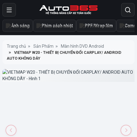
Ánh sáng
Phim cách nhiệt
PPF/Wrap film
Camer
Trang chủ
Sản Phẩm
Màn hình DVD Android
VIETMAP W20 - THIẾT BỊ CHUYỂN ĐỔI CARPLAY/ ANDROID
AUTO KHÔNG DÂY