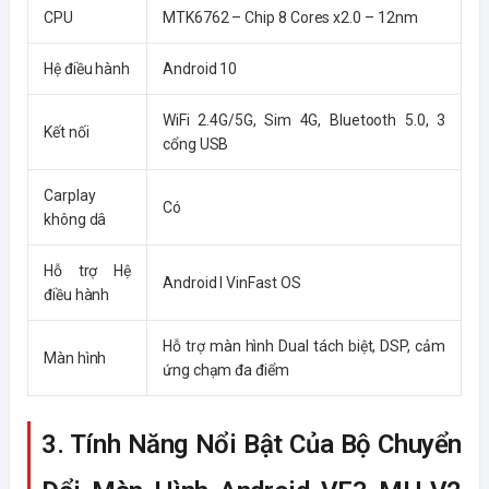
CPU
MTK6762 – Chip 8 Cores x2.0 – 12nm
Hệ điều hành
Android 10
WiFi 2.4G/5G, Sim 4G, Bluetooth 5.0, 3
Kết nối
cổng USB
Carplay
Có
không dâ
Hỗ trợ Hệ
Android I VinFast OS
điều hành
Hỗ trợ màn hình Dual tách biệt, DSP, cảm
Màn hình
ứng chạm đa điểm
3. Tính Năng Nổi Bật Của Bộ Chuyển