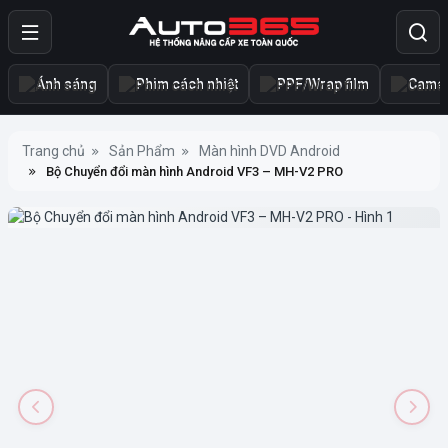
Ánh sáng
Phim cách nhiệt
PPF/Wrap film
Camer
Trang chủ
Sản Phẩm
Màn hình DVD Android
Bộ Chuyển đổi màn hình Android VF3 – MH-V2 PRO