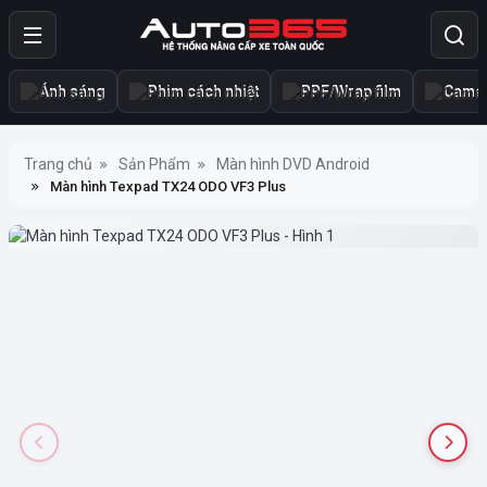
Ánh sáng
Phim cách nhiệt
PPF/Wrap film
Camer
Trang chủ
Sản Phẩm
Màn hình DVD Android
Màn hình Texpad TX24 ODO VF3 Plus