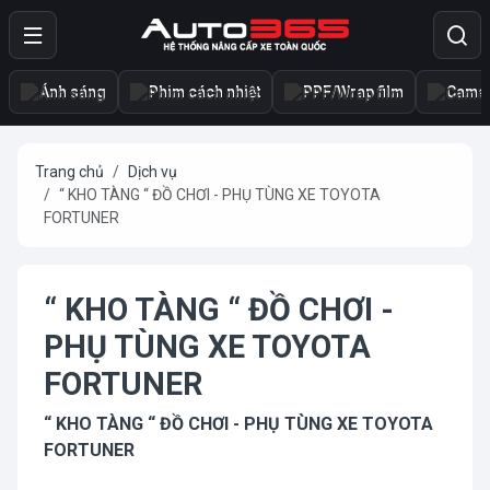
Ánh sáng
Phim cách nhiệt
PPF/Wrap film
Camer
Trang chủ
Dịch vụ
“ KHO TÀNG “ ĐỒ CHƠI - PHỤ TÙNG XE TOYOTA
FORTUNER
“ KHO TÀNG “ ĐỒ CHƠI -
PHỤ TÙNG XE TOYOTA
FORTUNER
“ KHO TÀNG “ ĐỒ CHƠI - PHỤ TÙNG XE TOYOTA
FORTUNER