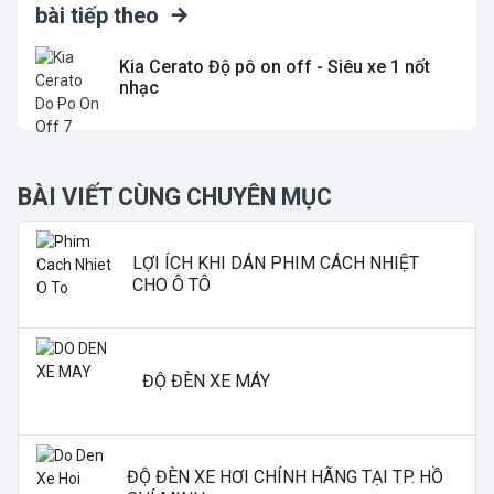
bài tiếp theo
Kia Cerato Độ pô on off - Siêu xe 1 nốt
nhạc
BÀI VIẾT CÙNG CHUYÊN MỤC
LỢI ÍCH KHI DÁN PHIM CÁCH NHIỆT
CHO Ô TÔ
ĐỘ ĐÈN XE MÁY
ĐỘ ĐÈN XE HƠI CHÍNH HÃNG TẠI TP. HỒ