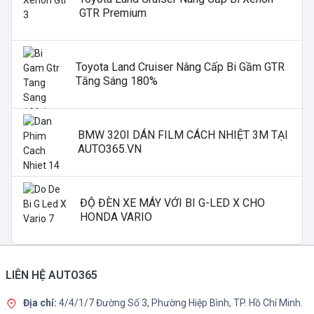
GTR Premium
Toyota Land Cruiser Nâng Cấp Bi Gầm GTR
Tăng Sáng 180%
BMW 320I DÁN FILM CÁCH NHIỆT 3M TẠI
AUTO365.VN
ĐỘ ĐÈN XE MÁY VỚI BI G-LED X CHO
HONDA VARIO
LIÊN HỆ AUTO365
Địa chỉ:
4/4/1/7 Đường Số 3, Phường Hiệp Bình, TP. Hồ Chí Minh.