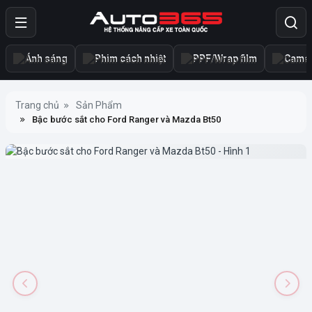
Ánh sáng
Phim cách nhiệt
PPF/Wrap film
Camer
Trang chủ
Sản Phẩm
Bậc bước sắt cho Ford Ranger và Mazda Bt50