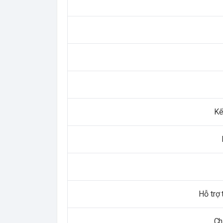
Kế
Hỗ trợ 
Ch