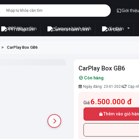
Giới thiệ
PPF/Wrap film
Camera hành trình
Xe Điện
CarPlay Box GB6
CarPlay Box GB6
Còn hàng
Ngày đăng: 23-01-2024
Cập nh
6.500.000 đ
Giá:
Thêm vào giỏ hà