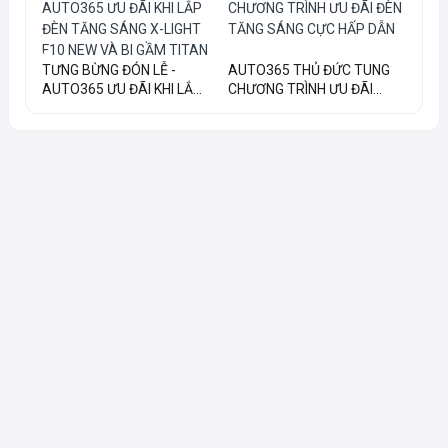
TƯNG BỪNG ĐÓN LỄ -
AUTO365 THỦ ĐỨC TUNG
AUTO365 ƯU ĐÃI KHI LẮ...
CHƯƠNG TRÌNH ƯU ĐÃI...