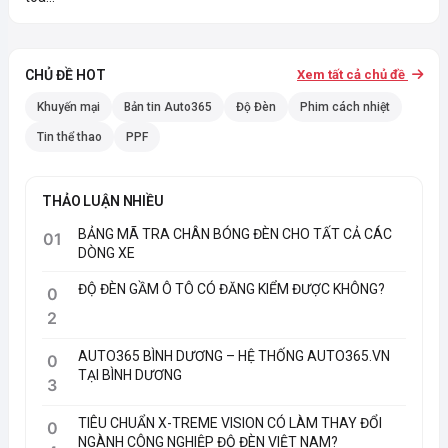
CHỦ ĐỀ HOT
Xem tất cả chủ đề
Khuyến mại
Bản tin Auto365
Độ Đèn
Phim cách nhiệt
Tin thể thao
PPF
THẢO LUẬN NHIỀU
BẢNG MÃ TRA CHÂN BÓNG ĐÈN CHO TẤT CẢ CÁC
01
DÒNG XE
ĐỘ ĐÈN GẦM Ô TÔ CÓ ĐĂNG KIỂM ĐƯỢC KHÔNG?
0
2
AUTO365 BÌNH DƯƠNG – HỆ THỐNG AUTO365.VN
0
TẠI BÌNH DƯƠNG
3
TIÊU CHUẨN X-TREME VISION CÓ LÀM THAY ĐỔI
0
NGÀNH CÔNG NGHIỆP ĐỘ ĐÈN VIỆT NAM?