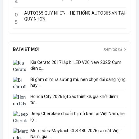
4
AUTO365 QUY NHƠN – HỆ THỐNG AUTO365.VN TẠI
0
QUY NHƠN
5
BÀI VIẾT MỚI
Xem tất cả
Kia Cerato 2017 lắp bi LED V20 New 2025: Cụm
đèn c...
Bi gầm đi mưa sương mù nên chọn dải sáng rộng
hay ...
Honda City 2026 lột xác thiết kế, giá khởi điểm
từ...
Jeep Cherokee chuẩn bị mở bán tại Việt Nam, hé
lộ ...
Mercedes-Maybach GLS 480 2026 ra mắt Việt
Nam, giá...