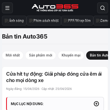
Ánh sáng
Phim cách nhiệt
PPF/Wrap film
Camer
Bản tin Auto365
Mới nhất
Sản phẩm mới
Khuyến mại
Bản tin Aut
Cửa hít tự động: Giải pháp đóng cửa êm ái
cho mọi dòng xe
Ngày đăng: 15/04/2026 · Cập nhật: 25/04/2026
MỤC LỤC NỘI DUNG: