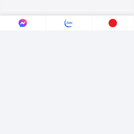
LIÊN HỆ AUTO365
Địa chỉ:
4/4/1/7 Đường Số 3, Phường Hiệp Bình, TP. Hồ Chí Minh.
Hotline:
0365365911
-
0365365365
Email:
marketing@365group.com.vn
Website:
auto365.vn
Thời gian làm việc:
(8:30 - 17:30)