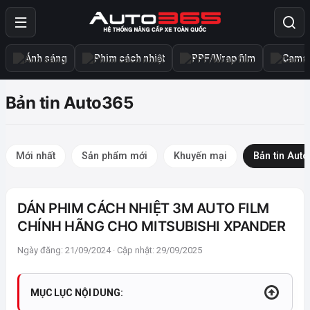
Ánh sáng
Phim cách nhiệt
PPF/Wrap film
Camer
Bản tin Auto365
Mới nhất
Sản phẩm mới
Khuyến mại
Bản tin Aut
DÁN PHIM CÁCH NHIỆT 3M AUTO FILM
CHÍNH HÃNG CHO MITSUBISHI XPANDER
Ngày đăng: 21/09/2024 · Cập nhật: 29/09/2025
MỤC LỤC NỘI DUNG: