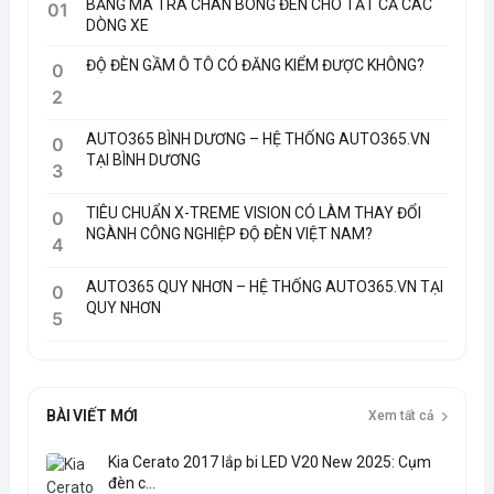
BẢNG MÃ TRA CHÂN BÓNG ĐÈN CHO TẤT CẢ CÁC
01
DÒNG XE
ĐỘ ĐÈN GẦM Ô TÔ CÓ ĐĂNG KIỂM ĐƯỢC KHÔNG?
0
2
AUTO365 BÌNH DƯƠNG – HỆ THỐNG AUTO365.VN
0
TẠI BÌNH DƯƠNG
3
TIÊU CHUẨN X-TREME VISION CÓ LÀM THAY ĐỔI
0
NGÀNH CÔNG NGHIỆP ĐỘ ĐÈN VIỆT NAM?
4
AUTO365 QUY NHƠN – HỆ THỐNG AUTO365.VN TẠI
0
QUY NHƠN
5
BÀI VIẾT MỚI
Xem tất cả
Kia Cerato 2017 lắp bi LED V20 New 2025: Cụm
đèn c...