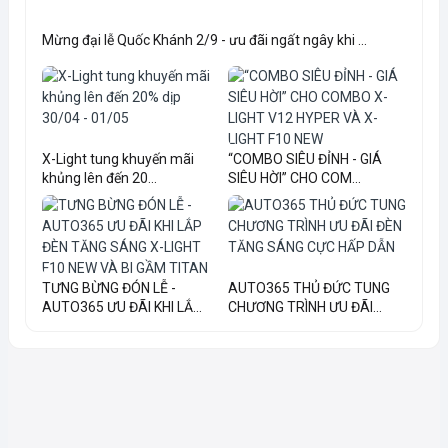
Mừng đại lễ Quốc Khánh 2/9 - ưu đãi ngất ngây khi ...
X-Light tung khuyến mãi
“COMBO SIÊU ĐỈNH - GIÁ
khủng lên đến 20...
SIÊU HỜI” CHO COM...
TƯNG BỪNG ĐÓN LỄ -
AUTO365 THỦ ĐỨC TUNG
AUTO365 ƯU ĐÃI KHI LẮ...
CHƯƠNG TRÌNH ƯU ĐÃI...