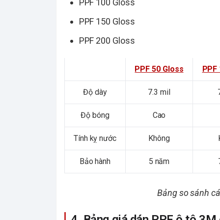
PPF 150 Gloss
PPF 200 Gloss
PPF 50 Gloss
PPF 
Độ dày
7.3 mil
Độ bóng
Cao
Tính kỵ nước
Không
Bảo hành
5 năm
Bảng so sánh cá
4. Bảng giá dán PPF ô tô 3M