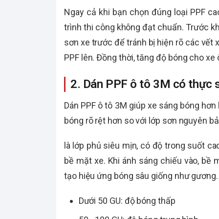
Ngay cả khi bạn chọn đúng loại PPF ca
trình thi công không đạt chuẩn. Trước kh
sơn xe trước để tránh bị hiện rõ các vế
PPF lên. Đồng thời, tăng độ bóng cho xe ô
2. Dán PPF ô tô 3M có thực 
Dán PPF ô tô 3M giúp xe sáng bóng hơn 
bóng rõ rệt hơn so với lớp sơn nguyên bả
là lớp phủ siêu mịn, có độ trong suốt c
bề mặt xe. Khi ánh sáng chiếu vào, bề
tạo hiệu ứng bóng sâu giống như gương.
Dưới 50 GU: độ bóng thấp
50 - 100 GU: độ bóng trung bình