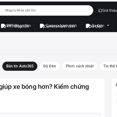
Giới thiệ
PPF/Wrap film
Camera hành trình
Xe Điện
Bản tin Auto365
Độ Đèn
Phim cách nhiệt
Tin thể 
 giúp xe bóng hơn? Kiểm chứng