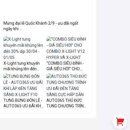
Mừng đại lễ Quốc Khánh 2/9 - ưu đãi ngất
ngây khi ...
X-Light tung khuyến
“COMBO SIÊU ĐỈNH -
mãi khủng lên đến
GIÁ SIÊU HỜI” CHO
20...
COM...
TƯNG BỪNG ĐÓN LỄ -
AUTO365 THỦ ĐỨC
AUTO365 ƯU ĐÃI KHI
TUNG CHƯƠNG TRÌNH
LẮ...
ƯU ĐÃI...