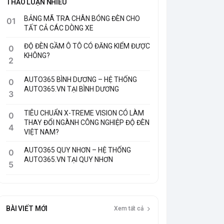
BẢNG MÃ TRA CHÂN BÓNG ĐÈN CHO
01
TẤT CẢ CÁC DÒNG XE
ĐỘ ĐÈN GẦM Ô TÔ CÓ ĐĂNG KIỂM ĐƯỢC
0
KHÔNG?
2
AUTO365 BÌNH DƯƠNG – HỆ THỐNG
0
AUTO365.VN TẠI BÌNH DƯƠNG
3
TIÊU CHUẨN X-TREME VISION CÓ LÀM
0
THAY ĐỔI NGÀNH CÔNG NGHIỆP ĐỘ ĐÈN
4
VIỆT NAM?
AUTO365 QUY NHƠN – HỆ THỐNG
0
AUTO365.VN TẠI QUY NHƠN
5
BÀI VIẾT MỚI
Xem tất cả