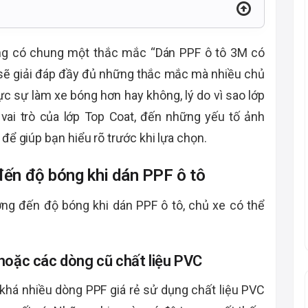
ờng có chung một thắc mắc “Dán PPF ô tô 3M có
y sẽ giải đáp đầy đủ những thắc mắc mà nhiều chủ
c sự làm xe bóng hơn hay không, lý do vì sao lớp
vai trò của lớp Top Coat, đến những yếu tố ảnh
để giúp bạn hiểu rõ trước khi lựa chọn.
đến độ bóng khi dán PPF ô tô
ng đến độ bóng khi dán PPF ô tô, chủ xe có thể
hoặc các dòng cũ chất liệu PVC
i khá nhiều dòng PPF giá rẻ sử dụng chất liệu PVC
 xuất xứ. Những phim này có độ trong suốt thấp,