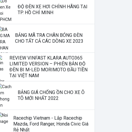
ĐỘ ĐÈN XE HƠI CHÍNH HÃNG TẠI
TP. HỒ CHÍ MINH
BẢNG MÃ TRA CHÂN BÓNG ĐÈN
CHO TẤT CẢ CÁC DÒNG XE 2023
REVIEW VINFAST KLARA AUTO365
LIMITED VERSION – PHIÊN BẢN ĐỘ
ĐÈN BI M-LED MORIMOTO ĐẦU TIỀN
TẠI VIỆT NAM
BẢNG GIÁ CHỐNG ỒN CHO XE Ô
TÔ MỚI NHẤT 2022
Racechip Vietnam - Lắp Racechip
Mazda, Ford Ranger, Honda Civic Giá
Rẻ Nhất