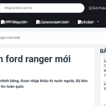
Giới thiệ
PPF/Wrap film
Camera hành trình
Xe Điện
anger mới nhất
B
n ford ranger mới
 chính hãng, được nhập khẩu từ nước ngoài, độ bền
trên toàn quốc