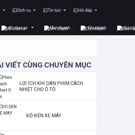
u
Dịch vụ
Tin tức
Hỏi đáp
Đồ chơi xe
Âm thanh
Chi nhánh
Bảo 
ÀI VIẾT CÙNG CHUYÊN MỤC
LỢI ÍCH KHI DÁN PHIM CÁCH
NHIỆT CHO Ô TÔ
ĐỘ ĐÈN XE MÁY