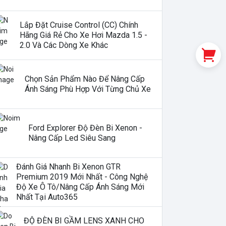
Lắp Đặt Cruise Control (CC) Chính
Hãng Giá Rẻ Cho Xe Hơi Mazda 1.5 -
2.0 Và Các Dòng Xe Khác
Chọn Sản Phẩm Nào Để Nâng Cấp
Ánh Sáng Phù Hợp Với Từng Chủ Xe
Ford Explorer Độ Đèn Bi Xenon -
Nâng Cấp Led Siêu Sang
Đánh Giá Nhanh Bi Xenon GTR
Premium 2019 Mới Nhất - Công Nghệ
Độ Xe Ô Tô/nâng Cấp Ánh Sáng Mới
Nhất Tại Auto365
ĐỘ ĐÈN BI GẦM LENS XANH CHO