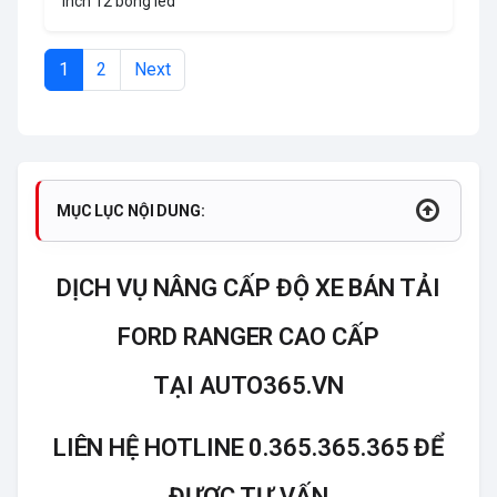
inch 12 bóng led
1
2
Next
MỤC LỤC NỘI DUNG:
DỊCH VỤ NÂNG CẤP ĐỘ XE BÁN TẢI
FORD RANGER CAO CẤP
TẠI AUTO365.VN
LIÊN HỆ HOTLINE 0.365.365.365 ĐỂ
ĐƯỢC TƯ VẤN