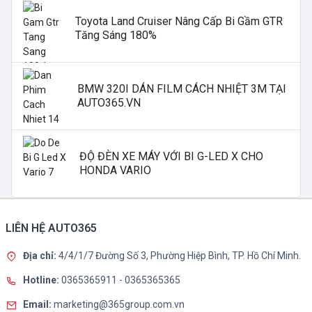
Toyota Land Cruiser Nâng Cấp Bi Gầm GTR
Tăng Sáng 180%
BMW 320I DÁN FILM CÁCH NHIỆT 3M TẠI
AUTO365.VN
ĐỘ ĐÈN XE MÁY VỚI BI G-LED X CHO
HONDA VARIO
LIÊN HỆ AUTO365
Địa chỉ:
4/4/1/7 Đường Số 3, Phường Hiệp Bình, TP. Hồ Chí Minh.
Hotline:
0365365911
-
0365365365
Email:
marketing@365group.com.vn