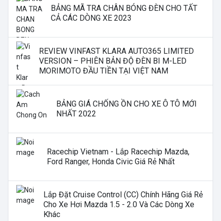
BẢNG MÃ TRA CHÂN BÓNG ĐÈN CHO TẤT
CẢ CÁC DÒNG XE 2023
REVIEW VINFAST KLARA AUTO365 LIMITED
VERSION – PHIÊN BẢN ĐỘ ĐÈN BI M-LED
MORIMOTO ĐẦU TIỀN TẠI VIỆT NAM
BẢNG GIÁ CHỐNG ỒN CHO XE Ô TÔ MỚI
NHẤT 2022
Racechip Vietnam - Lắp Racechip Mazda,
Ford Ranger, Honda Civic Giá Rẻ Nhất
Lắp Đặt Cruise Control (CC) Chính Hãng Giá Rẻ
Cho Xe Hơi Mazda 1.5 - 2.0 Và Các Dòng Xe
Khác