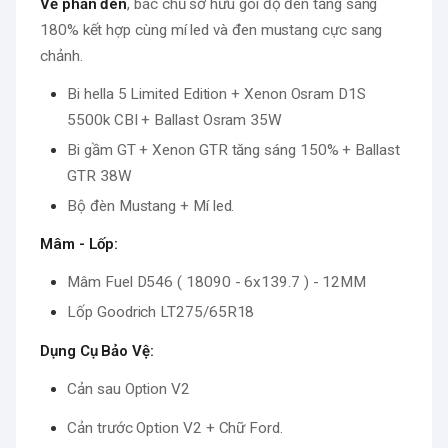
Về phần đèn
, bác chủ sở hữu gói độ đèn tăng sáng
180% kết hợp cùng mí led và đen mustang cực sang
chảnh.
Bi hella 5 Limited Edition + Xenon Osram D1S
5500k CBI + Ballast Osram 35W
Bi gầm GT + Xenon GTR tăng sáng 150% + Ballast
GTR 38W
Bộ đèn Mustang + Mí led.
Mâm - Lốp:
Mâm Fuel D546 ( 18090 - 6x139.7 ) - 12MM
Lốp Goodrich LT275/65R18
Dụng Cụ Bảo Vệ:
Cản sau Option V2
Cản trước Option V2 + Chữ Ford.