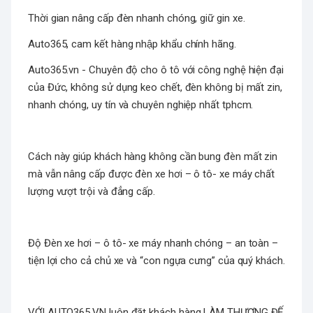
Thời gian nâng cấp đèn nhanh chóng, giữ gin xe.
Auto365, cam kết hàng nhập khẩu chính hãng.
Auto365.vn - Chuyên độ cho ô tô với công nghệ hiện đại
của Đức, không sử dụng keo chết, đèn không bị mất zin,
nhanh chóng, uy tín và chuyên nghiệp nhất tphcm.
Cách này giúp khách hàng không cần bung đèn mất zin
mà vẫn nâng cấp được đèn xe hơi – ô tô- xe máy chất
lượng vượt trội và đẳng cấp.
Độ Đèn xe hơi – ô tô- xe máy nhanh chóng – an toàn –
tiện lợi cho cả chủ xe và “con ngựa cưng” của quý khách.
VỚI AUTO365.VN luôn đặt khách hàng LÀM THƯỢNG ĐẾ