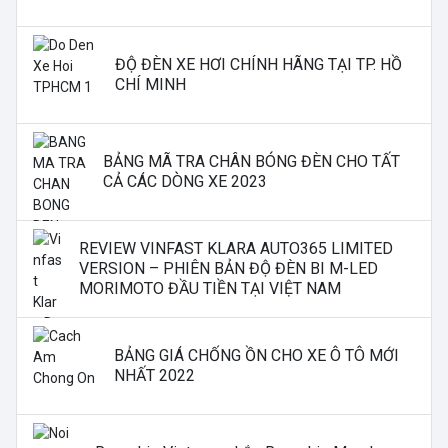
ĐỘ ĐÈN XE HƠI CHÍNH HÃNG TẠI TP. HỒ
CHÍ MINH
BẢNG MÃ TRA CHÂN BÓNG ĐÈN CHO TẤT
CẢ CÁC DÒNG XE 2023
REVIEW VINFAST KLARA AUTO365 LIMITED
VERSION – PHIÊN BẢN ĐỘ ĐÈN BI M-LED
MORIMOTO ĐẦU TIỀN TẠI VIỆT NAM
BẢNG GIÁ CHỐNG ỒN CHO XE Ô TÔ MỚI
NHẤT 2022