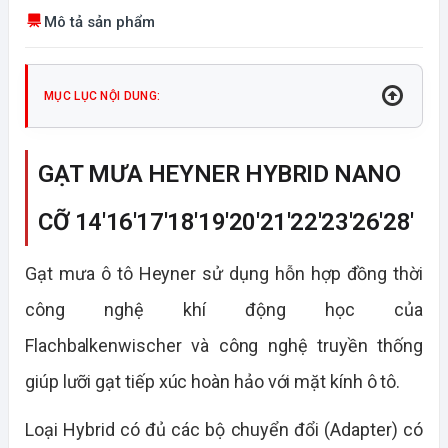
Mô tả sản phẩm
MỤC LỤC NỘI DUNG:
GẠT MƯA HEYNER HYBRID NANO
CỠ 14'16'17'18'19'20'21'22'23'26'28'
Gạt mưa ô tô Heyner sử dụng hỗn hợp đồng thời
công nghệ khí động học của
Flachbalkenwischer và công nghệ truyền thống
giúp lưỡi gạt tiếp xúc hoàn hảo với mặt kính ô tô.
Loại Hybrid có đủ các bộ chuyển đổi (Adapter) có