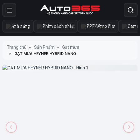
Ánh sáng
Phim cách nhiệt
PPF/Wrap film
Camer
Trang chủ
Sản Phẩm
Gạt mưa
GẠT MƯA HEYNER HYBRID NANO