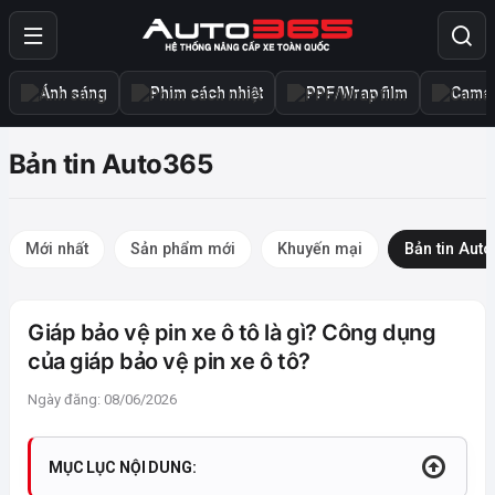
Ánh sáng
Phim cách nhiệt
PPF/Wrap film
Camer
Bản tin Auto365
Mới nhất
Sản phẩm mới
Khuyến mại
Bản tin Aut
Giáp bảo vệ pin xe ô tô là gì? Công dụng
của giáp bảo vệ pin xe ô tô?
Ngày đăng: 08/06/2026
MỤC LỤC NỘI DUNG: