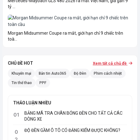
Mercedes-Maybach GLS 480 2026 ra mắt Việt Nam, giá gần 9
tỷ ...
Morgan Midsummer Coupe ra mắt, giới hạn chỉ 9 chiếc trên
toà...
CHỦ ĐỀ HOT
Xem tất cả chủ đề
Khuyến mại
Bản tin Auto365
Độ Đèn
Phim cách nhiệt
Tin thể thao
PPF
THẢO LUẬN NHIỀU
BẢNG MÃ TRA CHÂN BÓNG ĐÈN CHO TẤT CẢ CÁC
01
DÒNG XE
ĐỘ ĐÈN GẦM Ô TÔ CÓ ĐĂNG KIỂM ĐƯỢC KHÔNG?
0
2