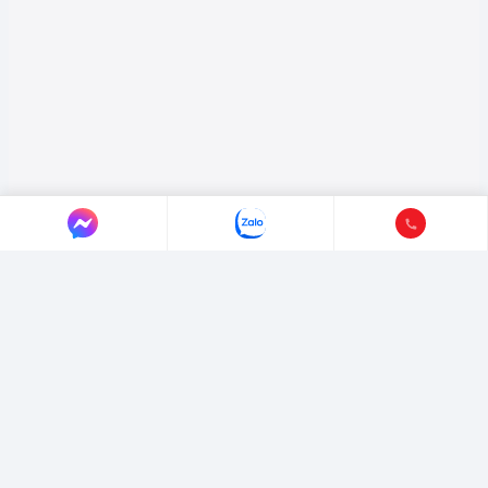
LIÊN HỆ AUTO365
Địa chỉ:
4/4/1/7 Đường Số 3, Phường Hiệp Bình, TP. Hồ Chí Minh.