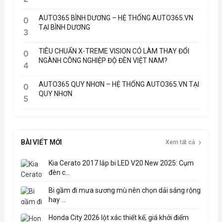
AUTO365 BÌNH DƯƠNG – HỆ THỐNG AUTO365.VN
0
TẠI BÌNH DƯƠNG
3
TIÊU CHUẨN X-TREME VISION CÓ LÀM THAY ĐỔI
0
NGÀNH CÔNG NGHIỆP ĐỘ ĐÈN VIỆT NAM?
4
AUTO365 QUY NHƠN – HỆ THỐNG AUTO365.VN TẠI
0
QUY NHƠN
5
BÀI VIẾT MỚI
Xem tất cả
Kia Cerato 2017 lắp bi LED V20 New 2025: Cụm
đèn c...
Bi gầm đi mưa sương mù nên chọn dải sáng rộng
hay ...
Honda City 2026 lột xác thiết kế, giá khởi điểm