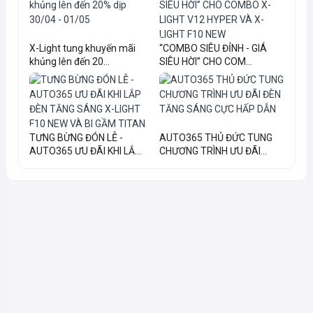
X-Light tung khuyến mãi
“COMBO SIÊU ĐỈNH - GIÁ
khủng lên đến 20...
SIÊU HỜI” CHO COM...
TƯNG BỪNG ĐÓN LỄ -
AUTO365 THỦ ĐỨC TUNG
AUTO365 ƯU ĐÃI KHI LẮ...
CHƯƠNG TRÌNH ƯU ĐÃI...