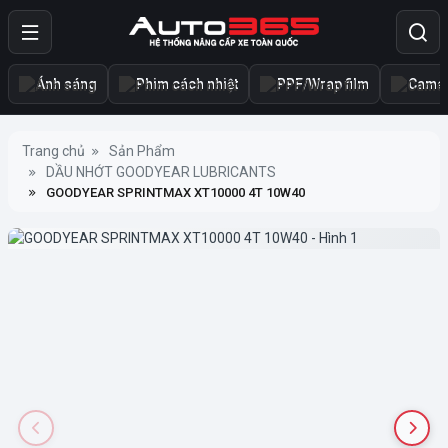
Ánh sáng
Phim cách nhiệt
PPF/Wrap film
Camer
Trang chủ
Sản Phẩm
DẦU NHỚT GOODYEAR LUBRICANTS
GOODYEAR SPRINTMAX XT10000 4T 10W40