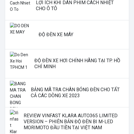
LỢI ÍCH KHI DÁN PHIM CÁCH NHIỆT
CHO Ô TÔ
ĐỘ ĐÈN XE MÁY
ĐỘ ĐÈN XE HƠI CHÍNH HÃNG TẠI TP. HỒ
CHÍ MINH
BẢNG MÃ TRA CHÂN BÓNG ĐÈN CHO TẤT
CẢ CÁC DÒNG XE 2023
REVIEW VINFAST KLARA AUTO365 LIMITED
VERSION – PHIÊN BẢN ĐỘ ĐÈN BI M-LED
MORIMOTO ĐẦU TIỀN TẠI VIỆT NAM