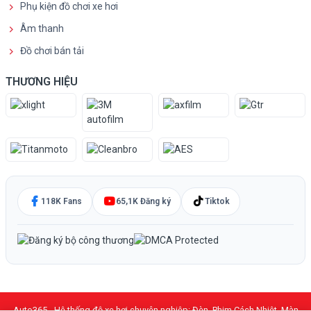
Phụ kiện đồ chơi xe hơi
Âm thanh
Đồ chơi bán tải
THƯƠNG HIỆU
118K Fans
65,1K Đăng ký
Tiktok
Auto365 - Hệ thống độ xe hơi chuyên nghiệp: Đèn, Phim Cách Nhiệt, Màn